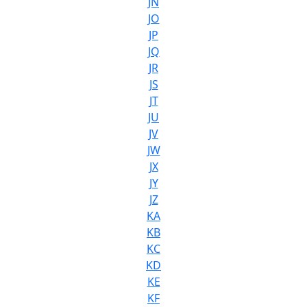
JN
JO
JP
JQ
JR
JS
JT
JU
JV
JW
JX
JY
JZ
KA
KB
KC
KD
KE
KF