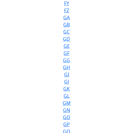
FY
FZ
GA
GB
GC
GD
GE
GF
GG
GH
GI
GJ
GK
GL
GM
GN
GO
GP
GQ