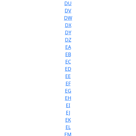
DU
DV
DW
DX
DY
DZ
EA
EB
EC
ED
EE
EF
EG
EH
EI
EJ
EK
EL
EM