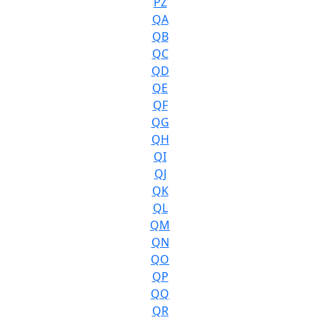
PZ
QA
QB
QC
QD
QE
QF
QG
QH
QI
QJ
QK
QL
QM
QN
QO
QP
QQ
QR