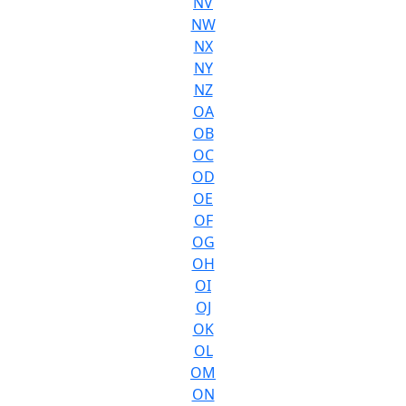
NV
NW
NX
NY
NZ
OA
OB
OC
OD
OE
OF
OG
OH
OI
OJ
OK
OL
OM
ON