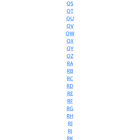
QS
QT
QU
QV
QW
QX
QY
QZ
RA
RB
RC
RD
RE
RF
RG
RH
RI
RJ
RK