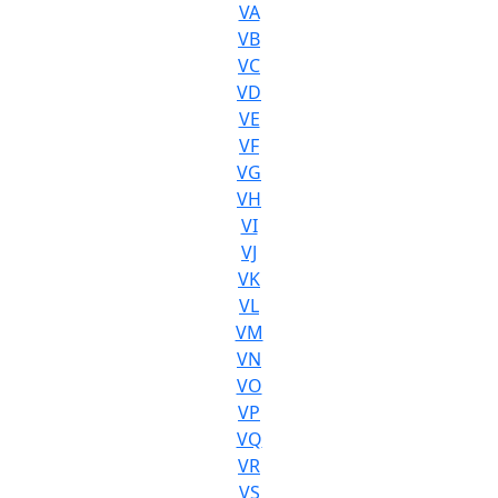
VA
VB
VC
VD
VE
VF
VG
VH
VI
VJ
VK
VL
VM
VN
VO
VP
VQ
VR
VS