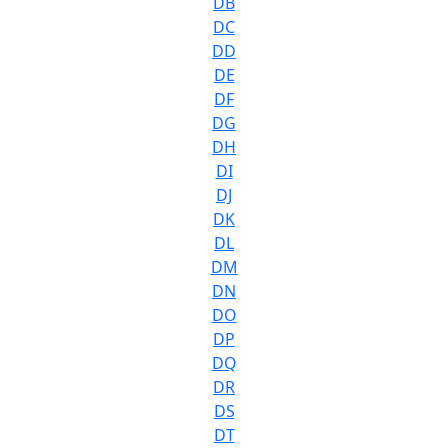
DB
DC
DD
DE
DF
DG
DH
DI
DJ
DK
DL
DM
DN
DO
DP
DQ
DR
DS
DT