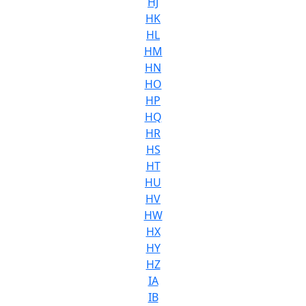
HJ
HK
HL
HM
HN
HO
HP
HQ
HR
HS
HT
HU
HV
HW
HX
HY
HZ
IA
IB