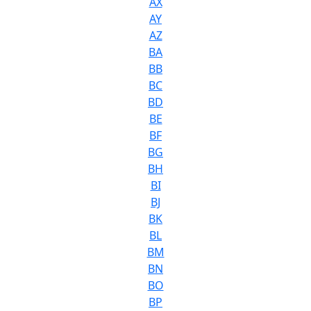
AX
AY
AZ
BA
BB
BC
BD
BE
BF
BG
BH
BI
BJ
BK
BL
BM
BN
BO
BP