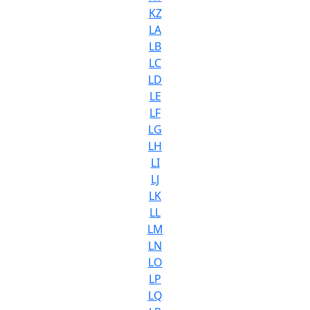
KZ
LA
LB
LC
LD
LE
LF
LG
LH
LI
LJ
LK
LL
LM
LN
LO
LP
LQ