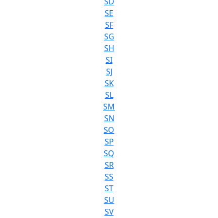
SD
SE
SF
SG
SH
SI
SJ
SK
SL
SM
SN
SO
SP
SQ
SR
SS
ST
SU
SV