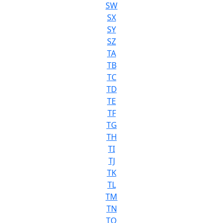
SW
SX
SY
SZ
TA
TB
TC
TD
TE
TF
TG
TH
TI
TJ
TK
TL
TM
TN
TO