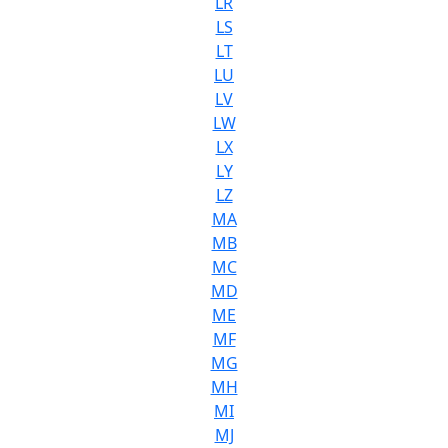
LR
LS
LT
LU
LV
LW
LX
LY
LZ
MA
MB
MC
MD
ME
MF
MG
MH
MI
MJ