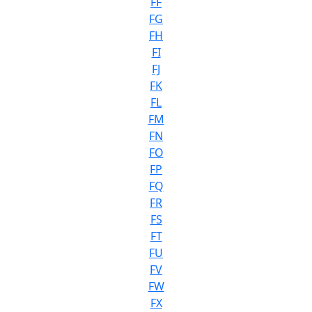
FF
FG
FH
FI
FJ
FK
FL
FM
FN
FO
FP
FQ
FR
FS
FT
FU
FV
FW
FX