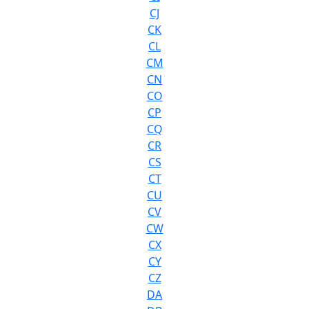
CJ
CK
CL
CM
CN
CO
CP
CQ
CR
CS
CT
CU
CV
CW
CX
CY
CZ
DA