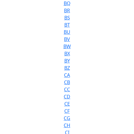
BQ
BR
BS
BT
BU
BV
BW
BX
BY
BZ
CA
CB
CC
CD
CE
CF
CG
CH
CI