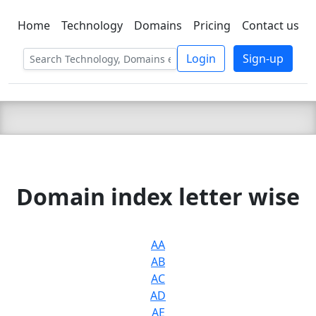
Home
Technology
Domains
Pricing
Contact us
C LIEN
T
SBEE
Login
Sign-up
Domain index letter wise
AA
AB
AC
AD
AE