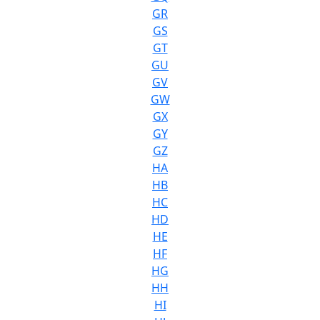
GR
GS
GT
GU
GV
GW
GX
GY
GZ
HA
HB
HC
HD
HE
HF
HG
HH
HI