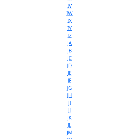
IV
IW
IX
IY
IZ
JA
JB
JC
JD
JE
JF
JG
JH
JI
JJ
JK
JL
JM