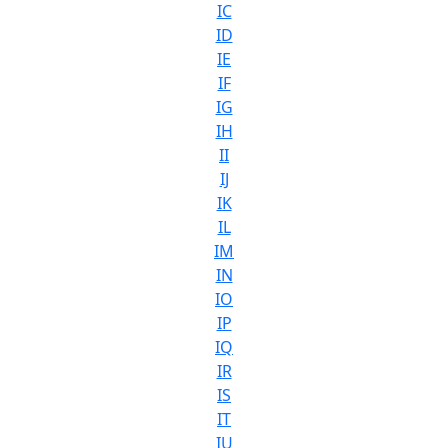
IC
ID
IE
IF
IG
IH
II
IJ
IK
IL
IM
IN
IO
IP
IQ
IR
IS
IT
IU