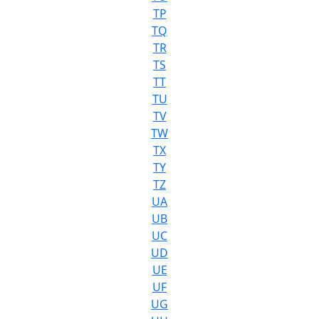
TP
TQ
TR
TS
TT
TU
TV
TW
TX
TY
TZ
UA
UB
UC
UD
UE
UF
UG