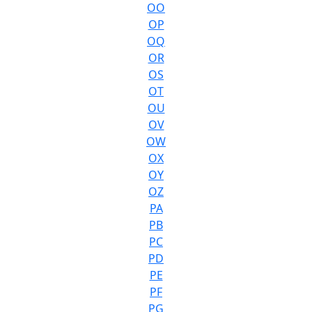
OO
OP
OQ
OR
OS
OT
OU
OV
OW
OX
OY
OZ
PA
PB
PC
PD
PE
PF
PG