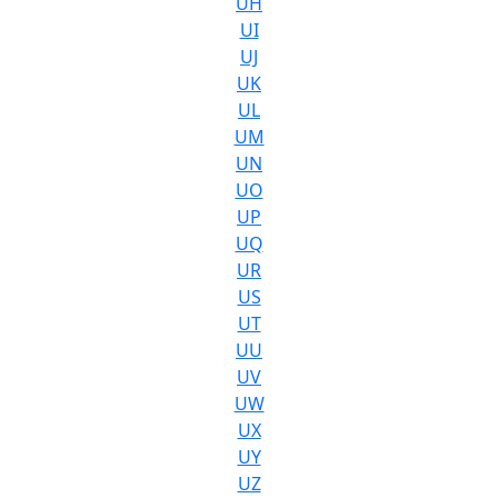
UH
UI
UJ
UK
UL
UM
UN
UO
UP
UQ
UR
US
UT
UU
UV
UW
UX
UY
UZ