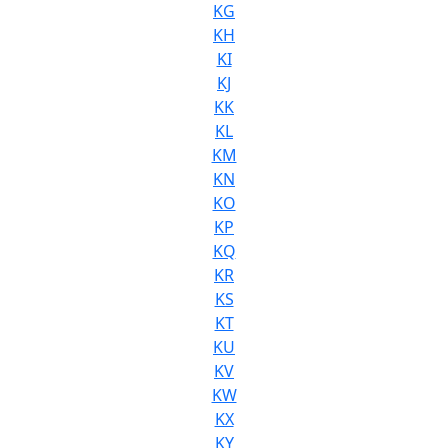
KG
KH
KI
KJ
KK
KL
KM
KN
KO
KP
KQ
KR
KS
KT
KU
KV
KW
KX
KY