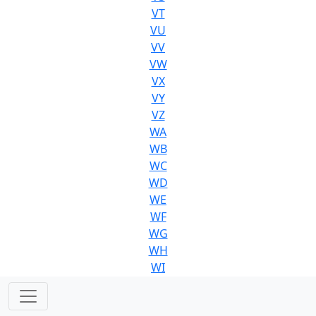
VT
VU
VV
VW
VX
VY
VZ
WA
WB
WC
WD
WE
WF
WG
WH
WI
WJ
WK