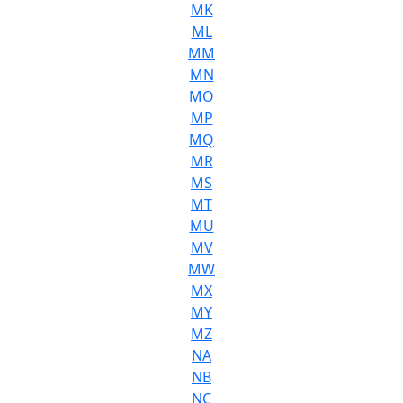
MK
ML
MM
MN
MO
MP
MQ
MR
MS
MT
MU
MV
MW
MX
MY
MZ
NA
NB
NC