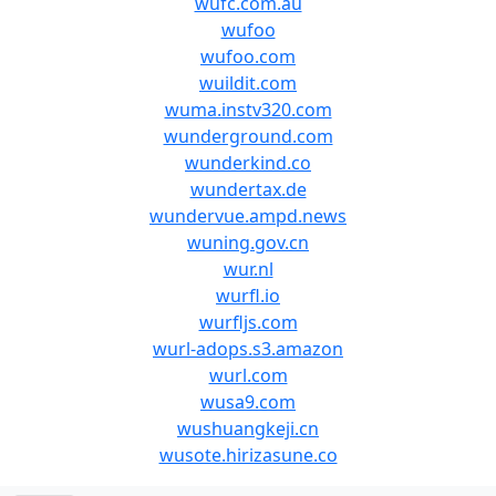
wufc.com.au
wufoo
wufoo.com
wuildit.com
wuma.instv320.com
wunderground.com
wunderkind.co
wundertax.de
wundervue.ampd.news
wuning.gov.cn
wur.nl
wurfl.io
wurfljs.com
wurl-adops.s3.amazon
wurl.com
wusa9.com
wushuangkeji.cn
wusote.hirizasune.co