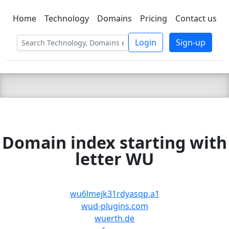
Home
Technology
Domains
Pricing
Contact us
C LIEN
T
SBEE
Login
Sign-up
Domain index starting with
letter WU
wu6lmejk31rdyasqp.a1
wud-plugins.com
wuerth.de