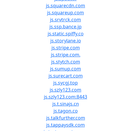
js.squarecdn.com
js.squareup.com
js.srvtrck.com
js.ssp.bance.jp
js.static.spiffy.co
js.storylane.io
js.stripe.com
js.stripe.com.
js.stytch.com
js.sumup.com
js.surecart.com
js.sycgj.top
js.szly123.com
js.szly123.com:8443
js.t.sinajs.cn
js.tagon.co
js.talkfurther.com
js.tappaysdk.com