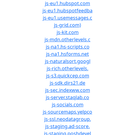
js-eu1.hubspot.com
js-eu1.hubspotfeedba
js-eu1.usemessages.c
js-grid.com)
js-kit.com
js-mdn.otherlevels.c
js-na1.hs-scripts.co
js-na1.hsforms.net
js-naturalsort.googl
js-rich.otherlevels.
js-s3.quickcep.com
js-sdk.dirs21.de
js-sec.indexww.com
js-server.staqlab.co
js-socials.com
js-sourcemaps.yelpco
js-ssl.neodatagroup.
js-staging.ad-score.
js-staging.poshdevel