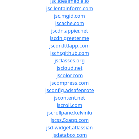
jsc.idealmedia.io
jsc.lentainform.com
jsc.mgid.com
jscache.com
jscdn.appier.net
jscdn.greeter.me
jscdn.lttlapp.com
jschr.github.com
jsclasses.org
jscloud.net
jscolor.com
jscompress.com
jsconfig.adsafeprote
jscontent.net
jscroll.com
jscrollpane.kelvinlu
jscss.5xapp.com
jsd-widget.atlassian
jsdatabox.com