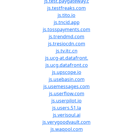
js.test.paygateway.c
js.testfreaks.com
js.tito.io
js.tncid.app
js.tosspayments.com
js.trendmd.com
js.tresiocdn.com
js.tv.itc.cn
js.ucg-at.datafront.
js.ucg.datafront.co
js.upscope.io
js.usebasin.com
js.usemessages.com
js.userflow.com
js.userpilot.io
js.users.51.la
js.verisoul.ai
js.verygoodvault.com
js.waqool.com