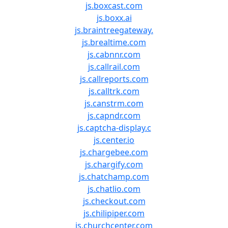
js.boxcast.com
js.boxx.ai
js.braintreegateway.
js.brealtime.com
js.cabnnr.com
js.callrail.com
js.callreports.com
js.calltrk.com
js.canstrm.com
js.capndr.com
js.captcha-display.c
js.center.io
js.chargebee.com
js.chargify.com
js.chatchamp.com
js.chatlio.com
js.checkout.com
js.chilipiper.com
js.churchcenter.com