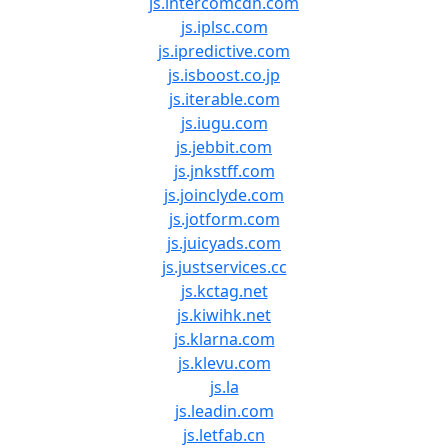
js.intercomcdn.com
js.iplsc.com
js.ipredictive.com
js.isboost.co.jp
js.iterable.com
js.iugu.com
js.jebbit.com
js.jnkstff.com
js.joinclyde.com
js.jotform.com
js.juicyads.com
js.justservices.cc
js.kctag.net
js.kiwihk.net
js.klarna.com
js.klevu.com
js.la
js.leadin.com
js.letfab.cn