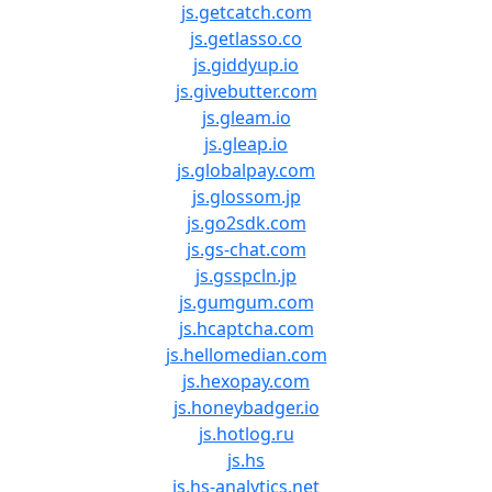
js.getcatch.com
js.getlasso.co
js.giddyup.io
js.givebutter.com
js.gleam.io
js.gleap.io
js.globalpay.com
js.glossom.jp
js.go2sdk.com
js.gs-chat.com
js.gsspcln.jp
js.gumgum.com
js.hcaptcha.com
js.hellomedian.com
js.hexopay.com
js.honeybadger.io
js.hotlog.ru
js.hs
js.hs-analytics.net