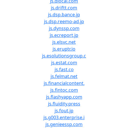
js.dlocal.com
js.driftt.com
js.dsp.bance.jp
js.dsp.reemo-ad.jp
js.dynssp.com
js.ecreport.jp
js.elsvc.net
js.eruptr.io
js.esolutionsgroup.c
js.estat.com
js.fast.co
js.felmat.net
js.financialcontent.
js.fintoc.com
js.flashyapp.com
js.fluidity.press
js.fout.jp
js.g003.enterprise.i
js.genieessp.com