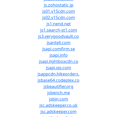
js.zohostatic.jp
js01.v15cdn.com
js02.v15cdn.com
js1.nend.net
js1.search-st1.com
js3.verygoodvault.co
jsantell.com
jsapi.comfirm.se
jsapi.info
jsapi.lightboxcdn.co
jsapi.qq.com
jsappcdn.hikeorders.
jsbase64.codeplex.co
jsbeautifier.org
jsbench.me
jsbin.com
jsc.adskeeper.co.uk
jsc.adskeeper.com