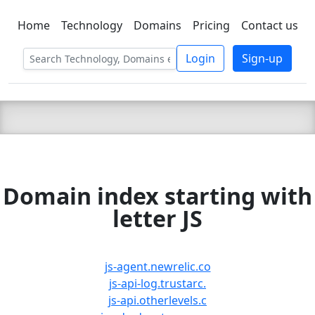
Home
Technology
Domains
Pricing
Contact us
C LIEN
T
SBEE
Login
Sign-up
Domain index starting with
letter JS
js-agent.newrelic.co
js-api-log.trustarc.
js-api.otherlevels.c