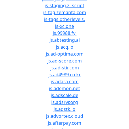
js-staging.zi-script
js-tag.zemanta.com
js-tags.otherlevels.
js-xc.one
js.99988.fyi
js.abtesting.ai
js.acq.io
js.ad-optima.com
js.ad-score.com
js.ad-stir.com
js.ad4989.co.kr
js.adara.com
js.ademon.net
js.adscale.de
js.adsrvr.org
js.adstk.io
js.advortex.cloud
js.afterpay.com