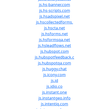
js.hs-banner.com
js.hs-scripts.com
js.hsadspixel.net
js.hscollectedforms.
js.hscta.net
js.hsforms.net
js.hsformsqa.net
js.hsleadflows.net
js.hubspot.com
js.hubspotfeedback.c
js.hubspotqa.com
js.huggy.chat
js.icony.com
js.id
js.idio.co
js.instant.one
js.instantgeo.info
js.intentiq.com