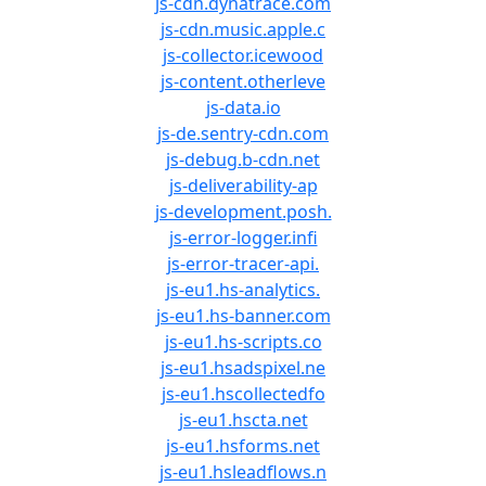
js-cdn.dynatrace.com
js-cdn.music.apple.c
js-collector.icewood
js-content.otherleve
js-data.io
js-de.sentry-cdn.com
js-debug.b-cdn.net
js-deliverability-ap
js-development.posh.
js-error-logger.infi
js-error-tracer-api.
js-eu1.hs-analytics.
js-eu1.hs-banner.com
js-eu1.hs-scripts.co
js-eu1.hsadspixel.ne
js-eu1.hscollectedfo
js-eu1.hscta.net
js-eu1.hsforms.net
js-eu1.hsleadflows.n