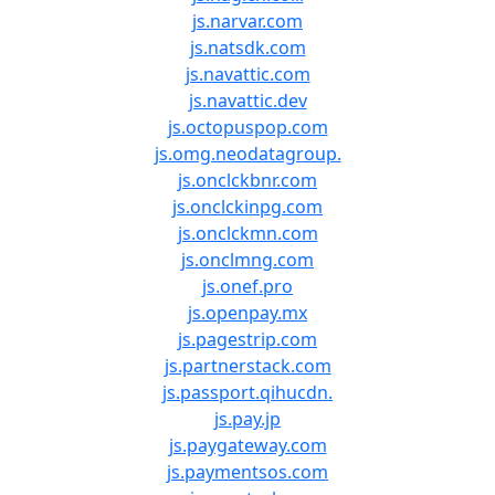
js.narvar.com
js.natsdk.com
js.navattic.com
js.navattic.dev
js.octopuspop.com
js.omg.neodatagroup.
js.onclckbnr.com
js.onclckinpg.com
js.onclckmn.com
js.onclmng.com
js.onef.pro
js.openpay.mx
js.pagestrip.com
js.partnerstack.com
js.passport.qihucdn.
js.pay.jp
js.paygateway.com
js.paymentsos.com