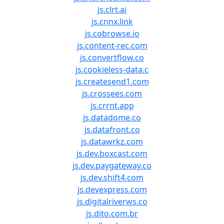
js.clrt.ai
js.cnnx.link
js.cobrowse.io
js.content-rec.com
js.convertflow.co
js.cookieless-data.c
js.createsend1.com
js.crossees.com
js.crrnt.app
js.datadome.co
js.datafront.co
js.datawrkz.com
js.dev.boxcast.com
js.dev.paygateway.co
js.dev.shift4.com
js.devexpress.com
js.digitalriverws.co
js.dito.com.br