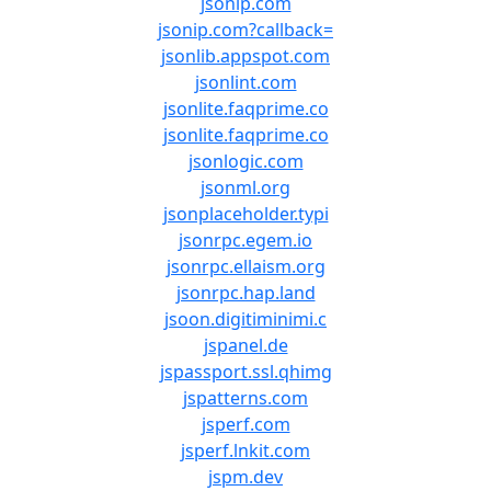
jsonip.com
jsonip.com?callback=
jsonlib.appspot.com
jsonlint.com
jsonlite.faqprime.co
jsonlite.faqprime.co
jsonlogic.com
jsonml.org
jsonplaceholder.typi
jsonrpc.egem.io
jsonrpc.ellaism.org
jsonrpc.hap.land
jsoon.digitiminimi.c
jspanel.de
jspassport.ssl.qhimg
jspatterns.com
jsperf.com
jsperf.lnkit.com
jspm.dev