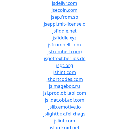
jsdelivr.com
jsecoin.com
jsep.from.so
jseppi.mit-license.o
jsfiddle.net
jsfiddle.xyz
jsfromhell.com
jsfromhell.com)
jsgettext.berlios.de
jsgt.org
jshint.com
jshortcodes.com
jsimagebox.ru
jsl.prod.obi.aol.com
jsl.qat.obi.aol.com
jslib.emotive.io
jslightbox.felixhags
jslint.com
jslog.krxd.net