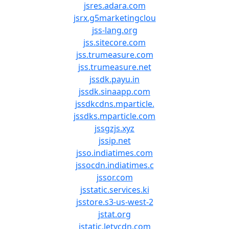
jsres.adara.com
jsrx.g5marketingclou
jss-lang.org
jss.sitecore.com
jss.trumeasure.com
jss.trumeasure.net
jssdk.payu.in
jssdk.sinaapp.com
jssdkcdns.mparticle.
jssdks.mparticle.com
jssgzjs.xyz
jssip.net
jsso.indiatimes.com
jssocdn.indiatimes.c
jssor.com
jsstatic.services.ki
jsstore.s3-us-west-2
jstat.org
jstatic.letvcdn.com