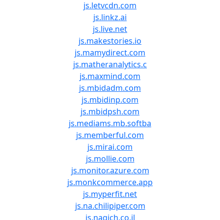
js.letvcdn.com
js.linkz.ai
js.live.net
js.makestories.io
js.mamydirect.com
js.matheranalytics.c
js.maxmind.com
js.mbidadm.com
js.mbidinp.com
js.mbidpsh.com
js.mediams.mb.softba
js.memberful.com
js.mirai.com
js.mollie.com
js.monitor.azure.com
js.monkcommerce.app
js.myperfit.net
js.na.chilipiper.com
js.nagich.co.il