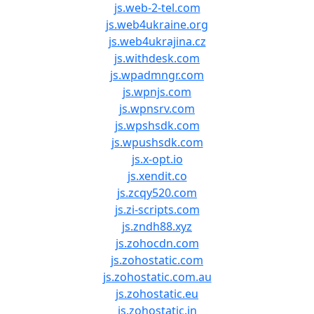
js.web-2-tel.com
js.web4ukraine.org
js.web4ukrajina.cz
js.withdesk.com
js.wpadmngr.com
js.wpnjs.com
js.wpnsrv.com
js.wpshsdk.com
js.wpushsdk.com
js.x-opt.io
js.xendit.co
js.zcqy520.com
js.zi-scripts.com
js.zndh88.xyz
js.zohocdn.com
js.zohostatic.com
js.zohostatic.com.au
js.zohostatic.eu
js.zohostatic.in