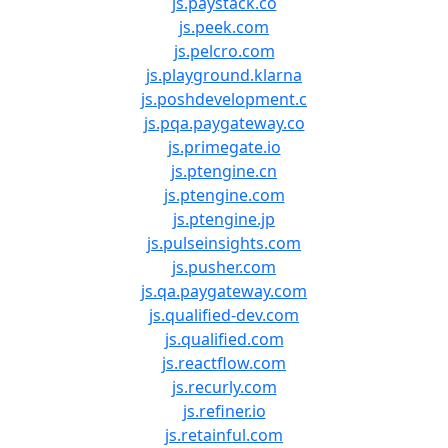
js.paystack.co
js.peek.com
js.pelcro.com
js.playground.klarna
js.poshdevelopment.c
js.pqa.paygateway.co
js.primegate.io
js.ptengine.cn
js.ptengine.com
js.ptengine.jp
js.pulseinsights.com
js.pusher.com
js.qa.paygateway.com
js.qualified-dev.com
js.qualified.com
js.reactflow.com
js.recurly.com
js.refiner.io
js.retainful.com