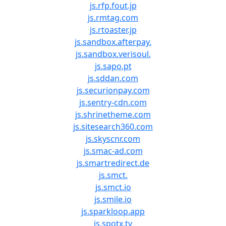
js.rfp.fout.jp
js.rmtag.com
js.rtoaster.jp
js.sandbox.afterpay.
js.sandbox.verisoul.
js.sapo.pt
js.sddan.com
js.securionpay.com
js.sentry-cdn.com
js.shrinetheme.com
js.sitesearch360.com
js.skyscnr.com
js.smac-ad.com
js.smartredirect.de
js.smct.
js.smct.io
js.smile.io
js.sparkloop.app
js.spotx.tv