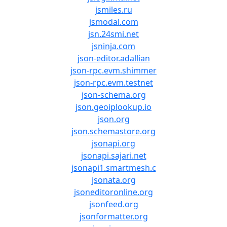
jsmiles.ru
jsmodal.com
jsn.24smi.net
jsninja.com
json-editor.adallian
json-rpc.evm.shimmer
json-rpc.evm.testnet
json-schema.org
json.geoiplookup.io
json.org
json.schemastore.org
jsonapi.org
jsonapi.sajari.net
jsonapi1.smartmesh.c
jsonata.org
jsoneditoronline.org
jsonfeed.org
jsonformatter.org