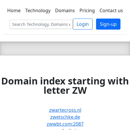
Home
Technology
Domains
Pricing
Contact us
C LIEN
T
SBEE
Login
Sign-up
Domain index starting with
letter ZW
zwartecross.nl
zwetschke.de
zwwbt.com:2087