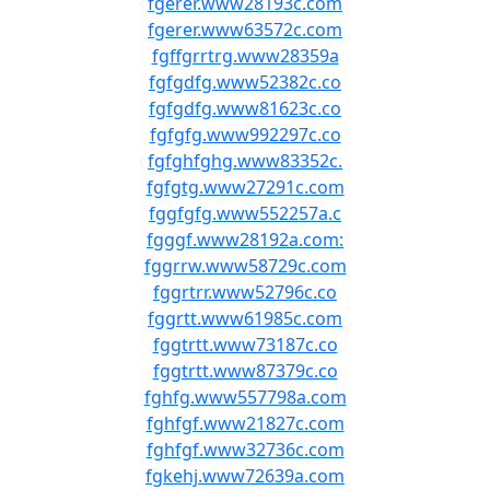
fgerer.www28193c.com
fgerer.www63572c.com
fgffgrrtrg.www28359a
fgfgdfg.www52382c.co
fgfgdfg.www81623c.co
fgfgfg.www992297c.co
fgfghfghg.www83352c.
fgfgtg.www27291c.com
fggfgfg.www552257a.c
fgggf.www28192a.com:
fggrrw.www58729c.com
fggrtrr.www52796c.co
fggrtt.www61985c.com
fggtrtt.www73187c.co
fggtrtt.www87379c.co
fghfg.www557798a.com
fghfgf.www21827c.com
fghfgf.www32736c.com
fgkehj.www72639a.com