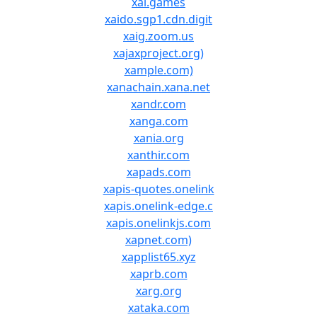
xai.games
xaido.sgp1.cdn.digit
xaig.zoom.us
xajaxproject.org)
xample.com)
xanachain.xana.net
xandr.com
xanga.com
xania.org
xanthir.com
xapads.com
xapis-quotes.onelink
xapis.onelink-edge.c
xapis.onelinkjs.com
xapnet.com)
xapplist65.xyz
xaprb.com
xarg.org
xataka.com