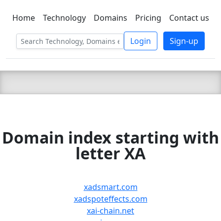
Home
Technology
Domains
Pricing
Contact us
C LIEN
T
SBEE
Login
Sign-up
Domain index starting with
letter XA
xadsmart.com
xadspoteffects.com
xai-chain.net