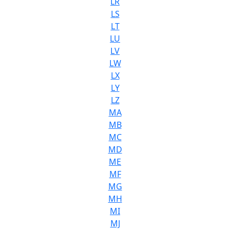
LR
LS
LT
LU
LV
LW
LX
LY
LZ
MA
MB
MC
MD
ME
MF
MG
MH
MI
MJ