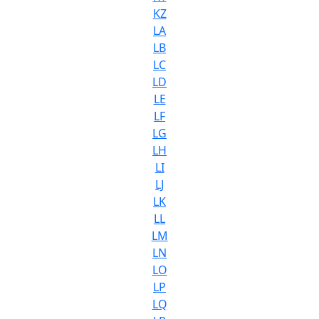
KZ
LA
LB
LC
LD
LE
LF
LG
LH
LI
LJ
LK
LL
LM
LN
LO
LP
LQ