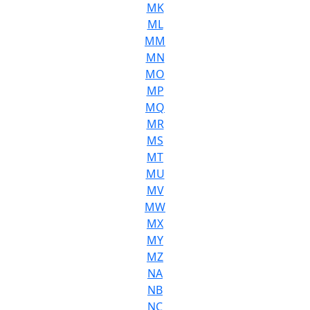
MK
ML
MM
MN
MO
MP
MQ
MR
MS
MT
MU
MV
MW
MX
MY
MZ
NA
NB
NC