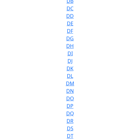
DB
DC
DD
DE
DF
DG
DH
DI
DJ
DK
DL
DM
DN
DO
DP
DQ
DR
DS
DT