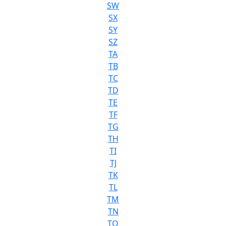
SW
SX
SY
SZ
TA
TB
TC
TD
TE
TF
TG
TH
TI
TJ
TK
TL
TM
TN
TO