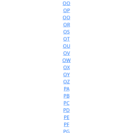
OO
OP
OQ
OR
OS
OT
OU
OV
OW
OX
OY
OZ
PA
PB
PC
PD
PE
PF
PG