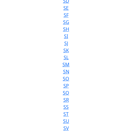
SD
SE
SF
SG
SH
SI
SJ
SK
SL
SM
SN
SO
SP
SQ
SR
SS
ST
SU
SV