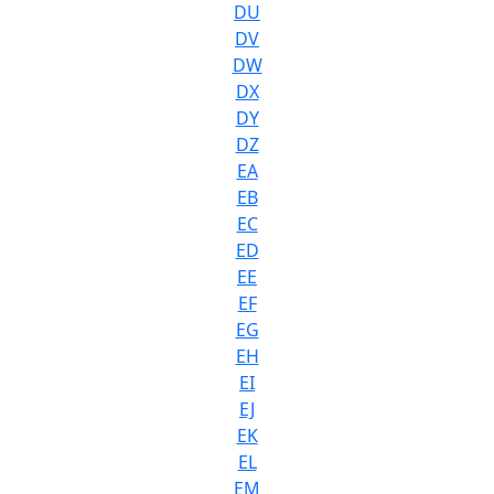
DU
DV
DW
DX
DY
DZ
EA
EB
EC
ED
EE
EF
EG
EH
EI
EJ
EK
EL
EM