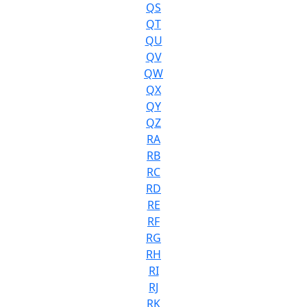
QS
QT
QU
QV
QW
QX
QY
QZ
RA
RB
RC
RD
RE
RF
RG
RH
RI
RJ
RK