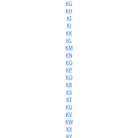
KG
KH
KI
KJ
KK
KL
KM
KN
KO
KP
KQ
KR
KS
KT
KU
KV
KW
KX
KY