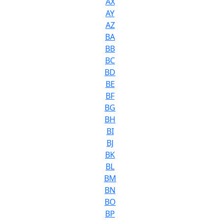
AX
AY
AZ
BA
BB
BC
BD
BE
BF
BG
BH
BI
BJ
BK
BL
BM
BN
BO
BP