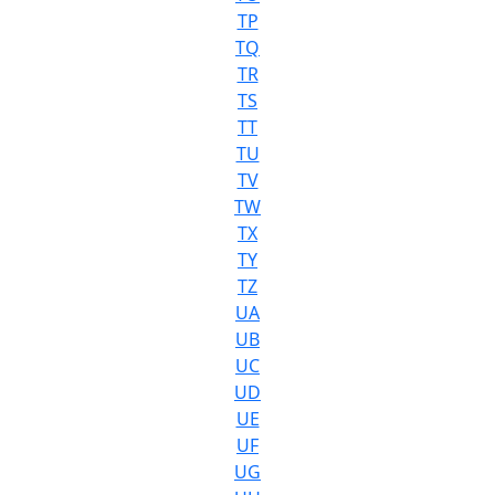
TP
TQ
TR
TS
TT
TU
TV
TW
TX
TY
TZ
UA
UB
UC
UD
UE
UF
UG