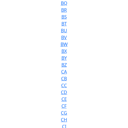
BQ
BR
BS
BT
BU
BV
BW
BX
BY
BZ
CA
CB
CC
CD
CE
CF
CG
CH
CI