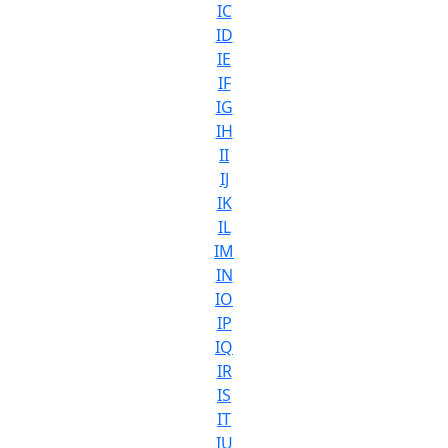
IC
ID
IE
IF
IG
IH
II
IJ
IK
IL
IM
IN
IO
IP
IQ
IR
IS
IT
IU