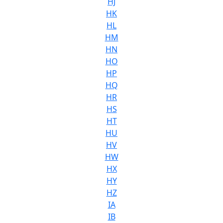
HJ
HK
HL
HM
HN
HO
HP
HQ
HR
HS
HT
HU
HV
HW
HX
HY
HZ
IA
IB