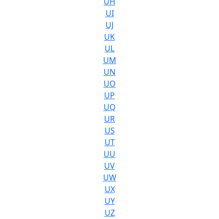
UH
UI
UJ
UK
UL
UM
UN
UO
UP
UQ
UR
US
UT
UU
UV
UW
UX
UY
UZ