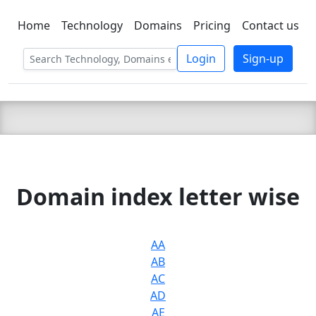
Home
Technology
Domains
Pricing
Contact us
C LIEN
T
SBEE
Login
Sign-up
Domain index letter wise
AA
AB
AC
AD
AE