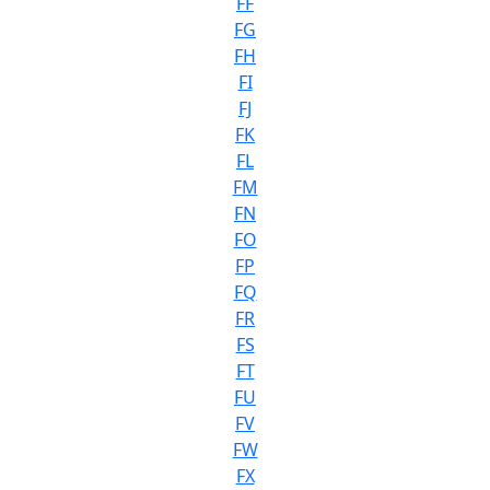
FF
FG
FH
FI
FJ
FK
FL
FM
FN
FO
FP
FQ
FR
FS
FT
FU
FV
FW
FX