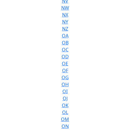
NV
NW
NX
NY
NZ
OA
OB
OC
OD
OE
OF
OG
OH
OI
OJ
OK
OL
OM
ON