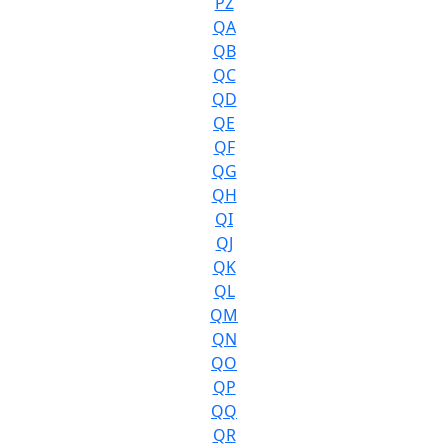
PZ
QA
QB
QC
QD
QE
QF
QG
QH
QI
QJ
QK
QL
QM
QN
QO
QP
QQ
QR