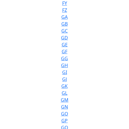
FY
FZ
GA
GB
GC
GD
GE
GF
GG
GH
GI
GJ
GK
GL
GM
GN
GO
GP
GQ