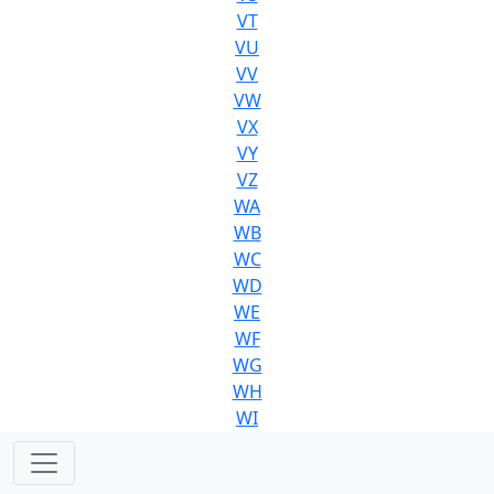
VT
VU
VV
VW
VX
VY
VZ
WA
WB
WC
WD
WE
WF
WG
WH
WI
WJ
WK