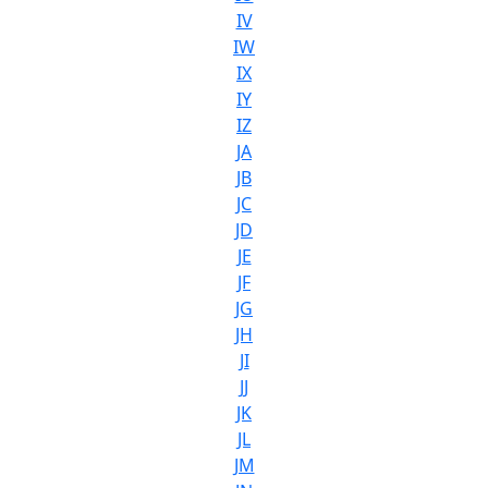
IV
IW
IX
IY
IZ
JA
JB
JC
JD
JE
JF
JG
JH
JI
JJ
JK
JL
JM