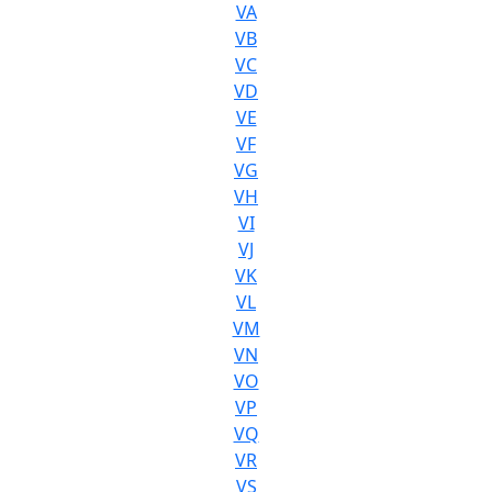
VA
VB
VC
VD
VE
VF
VG
VH
VI
VJ
VK
VL
VM
VN
VO
VP
VQ
VR
VS