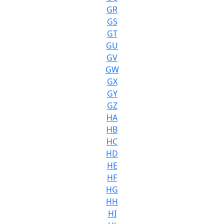
GR
GS
GT
GU
GV
GW
GX
GY
GZ
HA
HB
HC
HD
HE
HF
HG
HH
HI