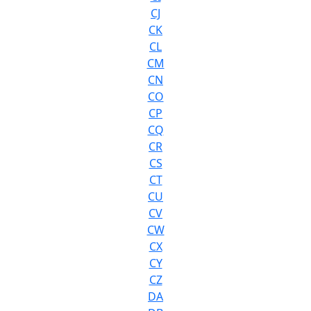
CJ
CK
CL
CM
CN
CO
CP
CQ
CR
CS
CT
CU
CV
CW
CX
CY
CZ
DA