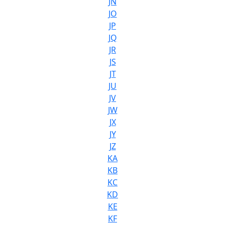
JN
JO
JP
JQ
JR
JS
JT
JU
JV
JW
JX
JY
JZ
KA
KB
KC
KD
KE
KF