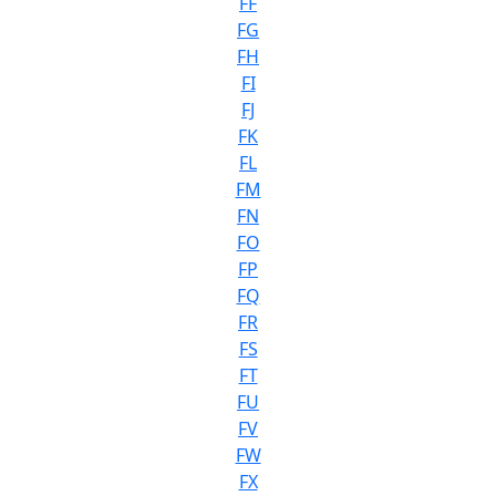
FF
FG
FH
FI
FJ
FK
FL
FM
FN
FO
FP
FQ
FR
FS
FT
FU
FV
FW
FX