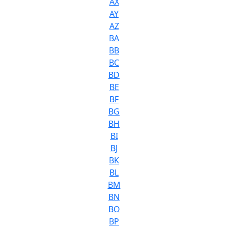
AX
AY
AZ
BA
BB
BC
BD
BE
BF
BG
BH
BI
BJ
BK
BL
BM
BN
BO
BP