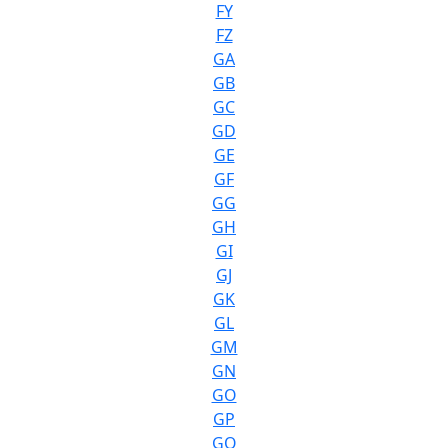
FY
FZ
GA
GB
GC
GD
GE
GF
GG
GH
GI
GJ
GK
GL
GM
GN
GO
GP
GQ