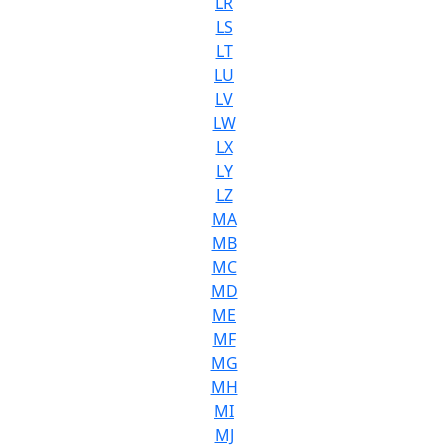
LR
LS
LT
LU
LV
LW
LX
LY
LZ
MA
MB
MC
MD
ME
MF
MG
MH
MI
MJ