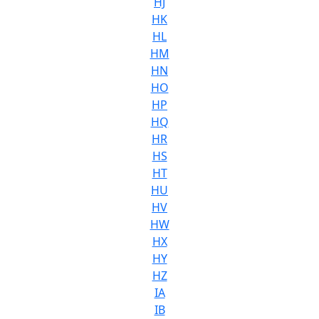
HJ
HK
HL
HM
HN
HO
HP
HQ
HR
HS
HT
HU
HV
HW
HX
HY
HZ
IA
IB