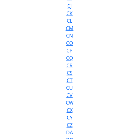
CJ
CK
CL
CM
CN
CO
CP
CQ
CR
CS
CT
CU
CV
CW
CX
CY
CZ
DA