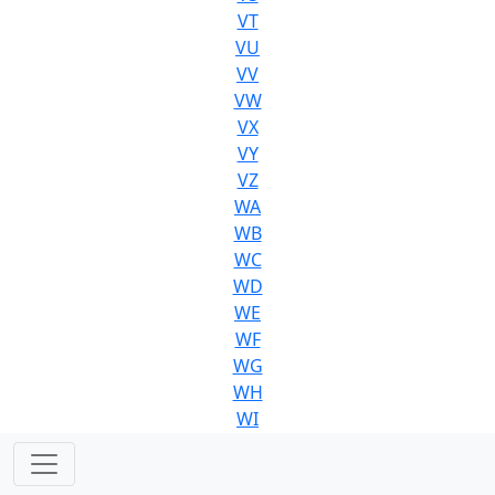
VT
VU
VV
VW
VX
VY
VZ
WA
WB
WC
WD
WE
WF
WG
WH
WI
WJ
WK