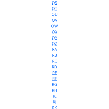
QS
QT
QU
QV
QW
QX
QY
QZ
RA
RB
RC
RD
RE
RF
RG
RH
RI
RJ
RK