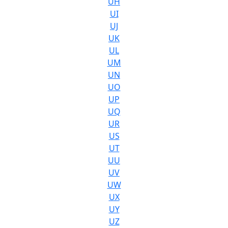
UH
UI
UJ
UK
UL
UM
UN
UO
UP
UQ
UR
US
UT
UU
UV
UW
UX
UY
UZ