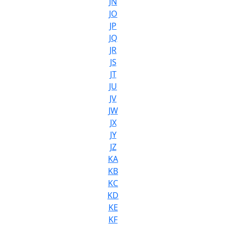
JN
JO
JP
JQ
JR
JS
JT
JU
JV
JW
JX
JY
JZ
KA
KB
KC
KD
KE
KF