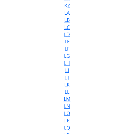
KZ
LA
LB
LC
LD
LE
LF
LG
LH
LI
LJ
LK
LL
LM
LN
LO
LP
LQ