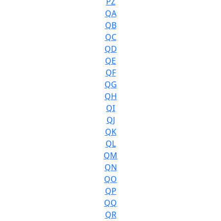
PZ
QA
QB
QC
QD
QE
QF
QG
QH
QI
QJ
QK
QL
QM
QN
QO
QP
QQ
QR