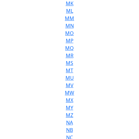
MK
ML
MM
MN
MO
MP
MQ
MR
MS
MT
MU
MV
MW
MX
MY
MZ
NA
NB
NC