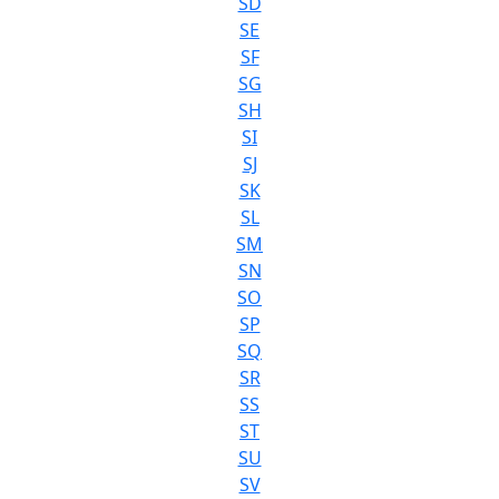
SD
SE
SF
SG
SH
SI
SJ
SK
SL
SM
SN
SO
SP
SQ
SR
SS
ST
SU
SV