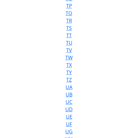
TP
TQ
TR
TS
TT
TU
TV
TW
TX
TY
TZ
UA
UB
UC
UD
UE
UF
UG