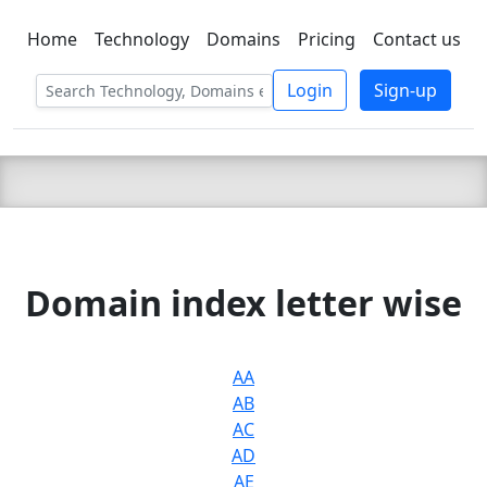
Home
Technology
Domains
Pricing
Contact us
C LIEN
T
SBEE
Login
Sign-up
Domain index letter wise
AA
AB
AC
AD
AE