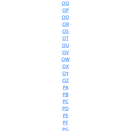
OO
OP
OQ
OR
OS
OT
OU
OV
OW
OX
OY
OZ
PA
PB
PC
PD
PE
PF
PG