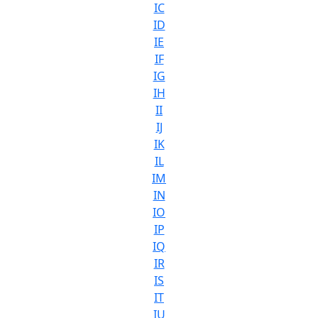
IC
ID
IE
IF
IG
IH
II
IJ
IK
IL
IM
IN
IO
IP
IQ
IR
IS
IT
IU