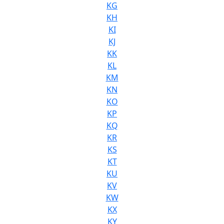
KG
KH
KI
KJ
KK
KL
KM
KN
KO
KP
KQ
KR
KS
KT
KU
KV
KW
KX
KY