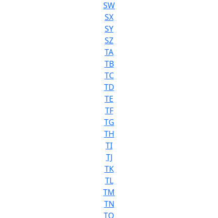
SW
SX
SY
SZ
TA
TB
TC
TD
TE
TF
TG
TH
TI
TJ
TK
TL
TM
TN
TO