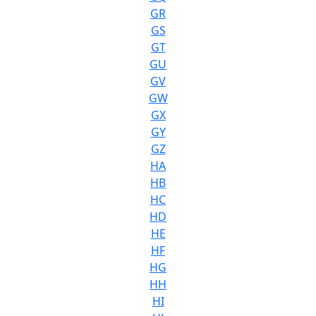
GR
GS
GT
GU
GV
GW
GX
GY
GZ
HA
HB
HC
HD
HE
HF
HG
HH
HI