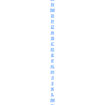
IV
IW
IX
IY
IZ
JA
JB
JC
JD
JE
JF
JG
JH
JI
JJ
JK
JL
JM