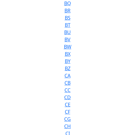
BQ
BR
BS
BT
BU
BV
BW
BX
BY
BZ
CA
CB
CC
CD
CE
CF
CG
CH
CI