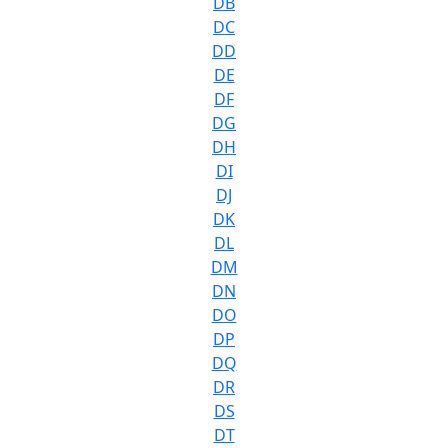
DB
DC
DD
DE
DF
DG
DH
DI
DJ
DK
DL
DM
DN
DO
DP
DQ
DR
DS
DT