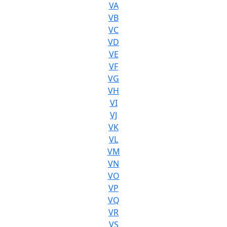
VA
VB
VC
VD
VE
VF
VG
VH
VI
VJ
VK
VL
VM
VN
VO
VP
VQ
VR
VS