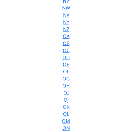
NV
NW
NX
NY
NZ
OA
OB
OC
OD
OE
OF
OG
OH
OI
OJ
OK
OL
OM
ON