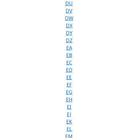
DU
DV
DW
DX
DY
DZ
EA
EB
EC
ED
EE
EF
EG
EH
EI
EJ
EK
EL
EM