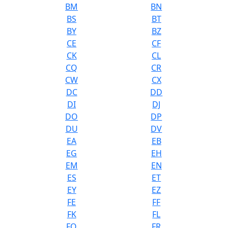
BM
BN
BS
BT
BY
BZ
CE
CF
CK
CL
CQ
CR
CW
CX
DC
DD
DI
DJ
DO
DP
DU
DV
EA
EB
EG
EH
EM
EN
ES
ET
EY
EZ
FE
FF
FK
FL
FQ
FR