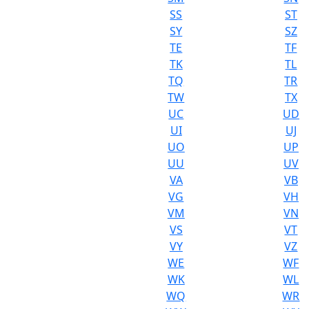
SS
ST
SY
SZ
TE
TF
TK
TL
TQ
TR
TW
TX
UC
UD
UI
UJ
UO
UP
UU
UV
VA
VB
VG
VH
VM
VN
VS
VT
VY
VZ
WE
WF
WK
WL
WQ
WR