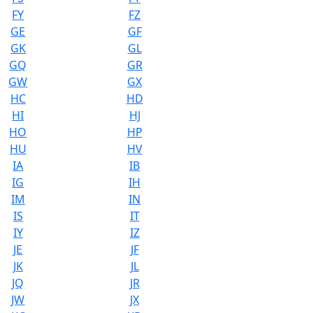
FY
FZ
GE
GF
GK
GL
GQ
GR
GW
GX
HC
HD
HI
HJ
HO
HP
HU
HV
IA
IB
IG
IH
IM
IN
IS
IT
IY
IZ
JE
JF
JK
JL
JQ
JR
JW
JX