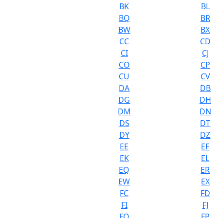
BK
BL
BQ
BR
BW
BX
CC
CD
CI
CJ
CO
CP
CU
CV
DA
DB
DG
DH
DM
DN
DS
DT
DY
DZ
EE
EF
EK
EL
EQ
ER
EW
EX
FC
FD
FI
FJ
FO
FP