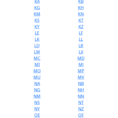
KA
KB
KG
KH
KM
KN
KS
KT
KY
KZ
LE
LF
LK
LL
LQ
LR
LW
LX
MC
MD
MI
MJ
MO
MP
MU
MV
NA
NB
NG
NH
NM
NN
NS
NT
NY
NZ
OE
OF