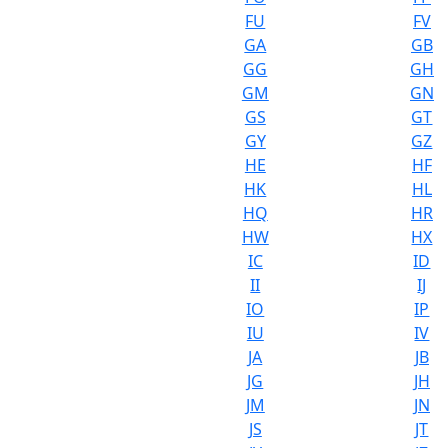
FU
FV
GA
GB
GG
GH
GM
GN
GS
GT
GY
GZ
HE
HF
HK
HL
HQ
HR
HW
HX
IC
ID
II
IJ
IO
IP
IU
IV
JA
JB
JG
JH
JM
JN
JS
JT