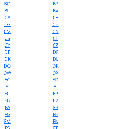
BO
BP
BU
BV
CA
CB
CG
CH
CM
CN
CS
CT
CY
CZ
DE
DF
DK
DL
DQ
DR
DW
DX
EC
ED
EI
EJ
EO
EP
EU
EV
FA
FB
FG
FH
FM
FN
FS
FT