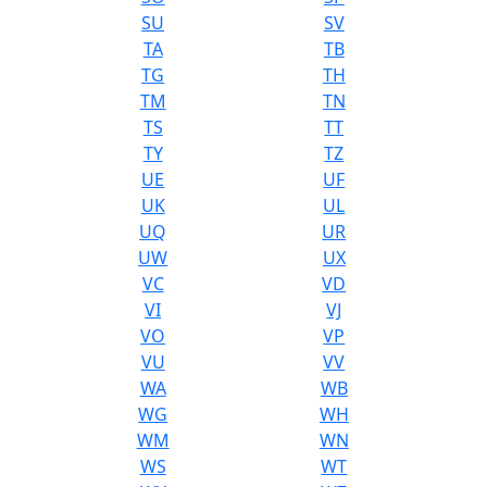
SU
SV
TA
TB
TG
TH
TM
TN
TS
TT
TY
TZ
UE
UF
UK
UL
UQ
UR
UW
UX
VC
VD
VI
VJ
VO
VP
VU
VV
WA
WB
WG
WH
WM
WN
WS
WT