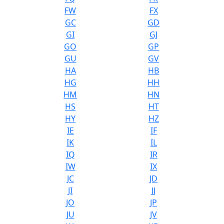
FW
FX
GC
GD
GI
GJ
GO
GP
GU
GV
HA
HB
HG
HH
HM
HN
HS
HT
HY
HZ
IE
IF
IK
IL
IQ
IR
IW
IX
JC
JD
JI
JJ
JO
JP
JU
JV