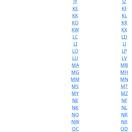
JY
JZ
KE
KF
KK
KL
KQ
KR
KW
KX
LC
LD
LI
LJ
LO
LP
LU
LV
MA
MB
MG
MH
MM
MN
MS
MT
MY
MZ
NE
NF
NK
NL
NQ
NR
NW
NX
OC
OD