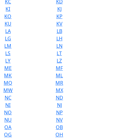
KC
KD
KI
KJ
KO
KP
KU
KV
LA
LB
LG
LH
LM
LN
LS
LT
LY
LZ
ME
MF
MK
ML
MQ
MR
MW
MX
NC
ND
NI
NJ
NO
NP
NU
NV
OA
OB
OG
OH