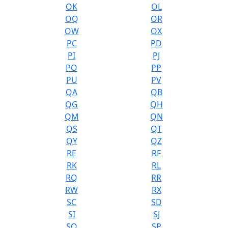
OK
OL
OQ
OR
OW
OX
PC
PD
PI
PJ
PO
PP
PU
PV
QA
QB
QG
QH
QM
QN
QS
QT
QY
QZ
RE
RF
RK
RL
RQ
RR
RW
RX
SC
SD
SI
SJ
SO
SP