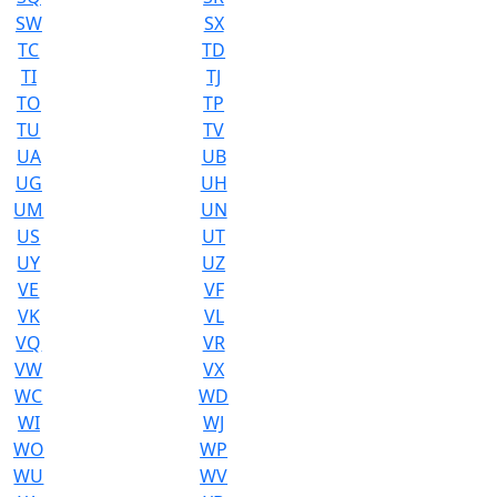
SW
SX
TC
TD
TI
TJ
TO
TP
TU
TV
UA
UB
UG
UH
UM
UN
US
UT
UY
UZ
VE
VF
VK
VL
VQ
VR
VW
VX
WC
WD
WI
WJ
WO
WP
WU
WV