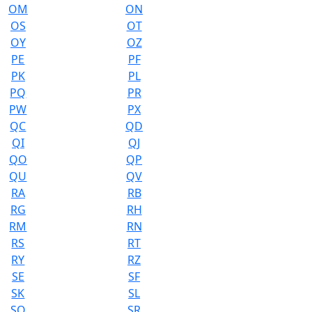
OM
ON
OS
OT
OY
OZ
PE
PF
PK
PL
PQ
PR
PW
PX
QC
QD
QI
QJ
QO
QP
QU
QV
RA
RB
RG
RH
RM
RN
RS
RT
RY
RZ
SE
SF
SK
SL
SQ
SR