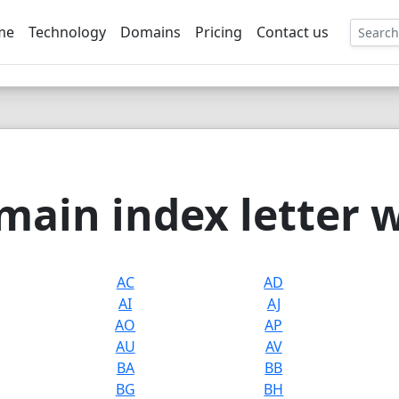
me
Technology
Domains
Pricing
Contact us
EE
ain index letter 
AC
AD
AI
AJ
AO
AP
AU
AV
BA
BB
BG
BH