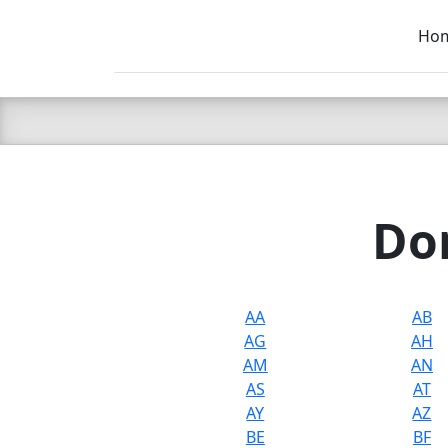
Ho
C LIEN
T
SB
Dom
AA
AB
AG
AH
AM
AN
AS
AT
AY
AZ
BE
BF