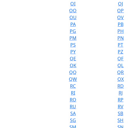
OI
OJ
OO
OP
OU
OV
PA
PB
PG
PH
PM
PN
PS
PT
PY
PZ
QE
QF
QK
QL
QQ
QR
QW
QX
RC
RD
RI
RJ
RO
RP
RU
RV
SA
SB
SG
SH
SM
SN