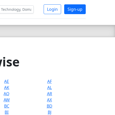
Login
Sign-up
wise
AE
AF
AK
AL
AQ
AR
AW
AX
BC
BD
BI
BJ