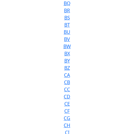
BQ
BR
BS
BT
BU
BV
BW
BX
BY
BZ
CA
CB
CC
CD
CE
CF
CG
CH
CI