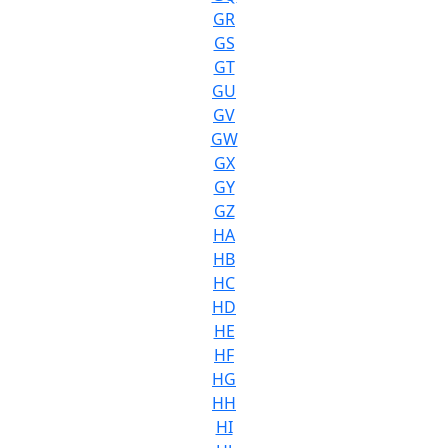
GR
GS
GT
GU
GV
GW
GX
GY
GZ
HA
HB
HC
HD
HE
HF
HG
HH
HI