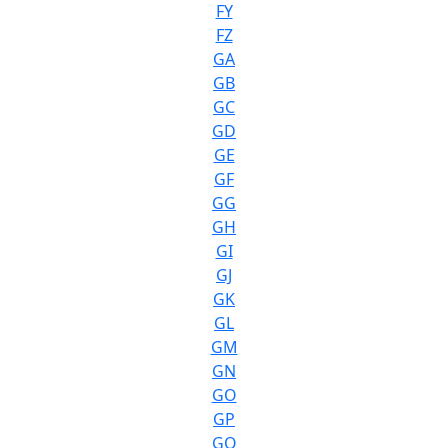
FY
FZ
GA
GB
GC
GD
GE
GF
GG
GH
GI
GJ
GK
GL
GM
GN
GO
GP
GQ