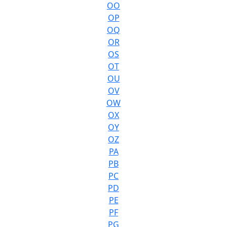
OO
OP
OQ
OR
OS
OT
OU
OV
OW
OX
OY
OZ
PA
PB
PC
PD
PE
PF
PG