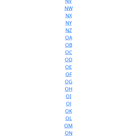
NV
NW
NX
NY
NZ
OA
OB
OC
OD
OE
OF
OG
OH
OI
OJ
OK
OL
OM
ON