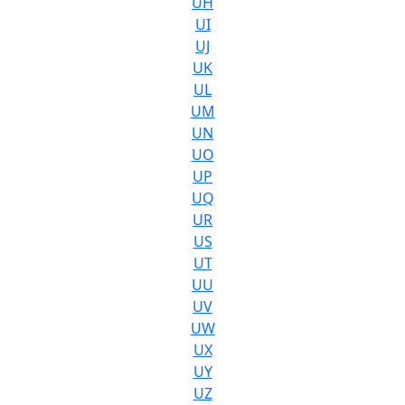
UH
UI
UJ
UK
UL
UM
UN
UO
UP
UQ
UR
US
UT
UU
UV
UW
UX
UY
UZ