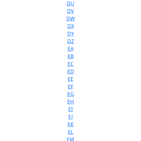
DU
DV
DW
DX
DY
DZ
EA
EB
EC
ED
EE
EF
EG
EH
EI
EJ
EK
EL
EM