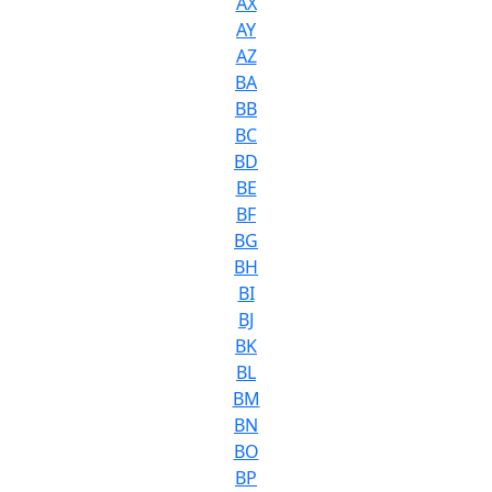
AX
AY
AZ
BA
BB
BC
BD
BE
BF
BG
BH
BI
BJ
BK
BL
BM
BN
BO
BP