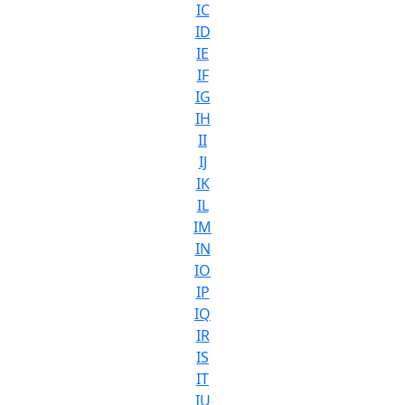
IC
ID
IE
IF
IG
IH
II
IJ
IK
IL
IM
IN
IO
IP
IQ
IR
IS
IT
IU