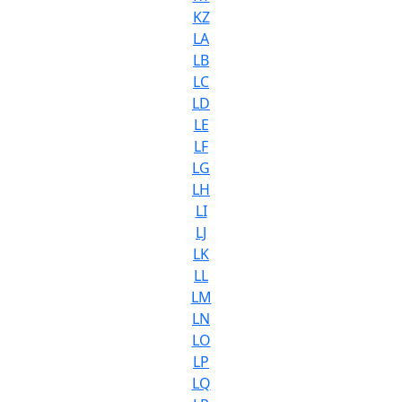
KZ
LA
LB
LC
LD
LE
LF
LG
LH
LI
LJ
LK
LL
LM
LN
LO
LP
LQ