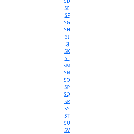
SD
SE
SF
SG
SH
SI
SJ
SK
SL
SM
SN
SO
SP
SQ
SR
SS
ST
SU
SV