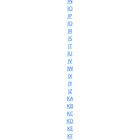
JN
JO
JP
JQ
JR
JS
JT
JU
JV
JW
JX
JY
JZ
KA
KB
KC
KD
KE
KF