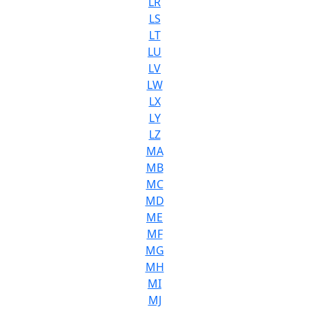
LR
LS
LT
LU
LV
LW
LX
LY
LZ
MA
MB
MC
MD
ME
MF
MG
MH
MI
MJ