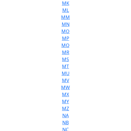
MK
ML
MM
MN
MO
MP
MQ
MR
MS
MT
MU
MV
MW
MX
MY
MZ
NA
NB
NC