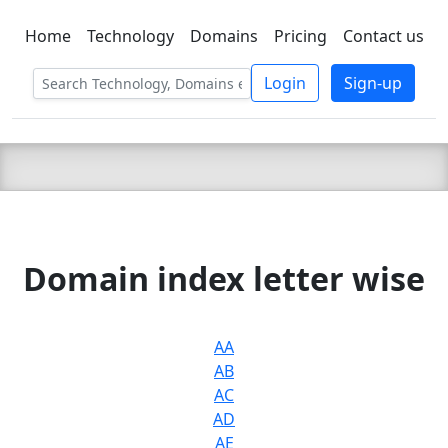
Home
Technology
Domains
Pricing
Contact us
C LIEN
T
SBEE
Login
Sign-up
Domain index letter wise
AA
AB
AC
AD
AE