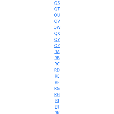
QS
QT
QU
QV
QW
QX
QY
QZ
RA
RB
RC
RD
RE
RF
RG
RH
RI
RJ
RK