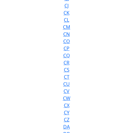
CJ
CK
CL
CM
CN
CO
CP
CQ
CR
CS
CT
CU
CV
CW
CX
CY
CZ
DA