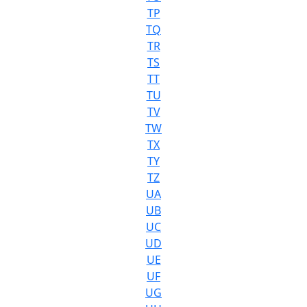
TP
TQ
TR
TS
TT
TU
TV
TW
TX
TY
TZ
UA
UB
UC
UD
UE
UF
UG