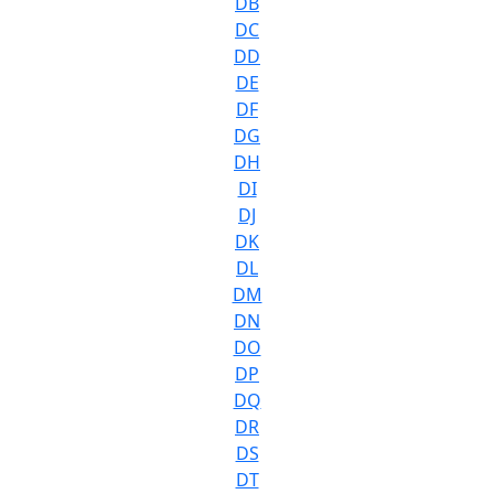
DB
DC
DD
DE
DF
DG
DH
DI
DJ
DK
DL
DM
DN
DO
DP
DQ
DR
DS
DT