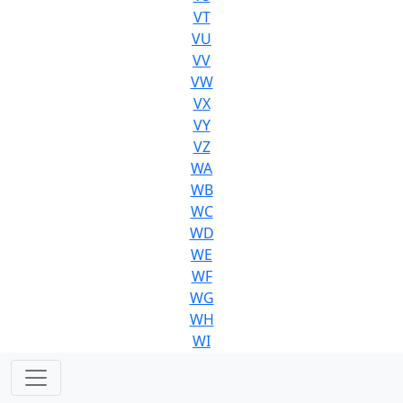
VT
VU
VV
VW
VX
VY
VZ
WA
WB
WC
WD
WE
WF
WG
WH
WI
WJ
WK