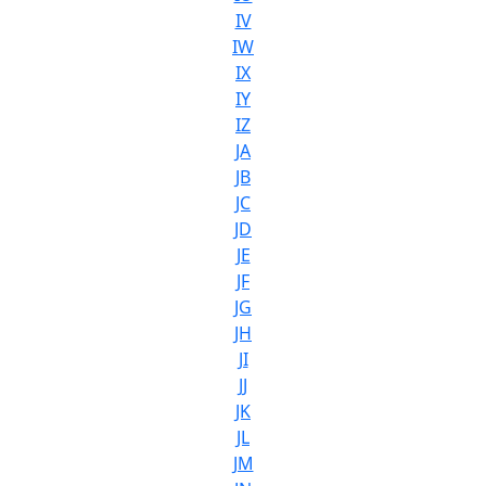
IV
IW
IX
IY
IZ
JA
JB
JC
JD
JE
JF
JG
JH
JI
JJ
JK
JL
JM