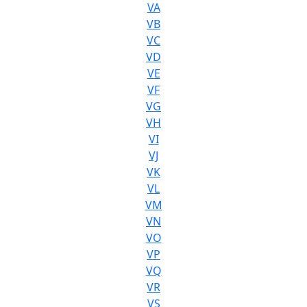
VA
VB
VC
VD
VE
VF
VG
VH
VI
VJ
VK
VL
VM
VN
VO
VP
VQ
VR
VS