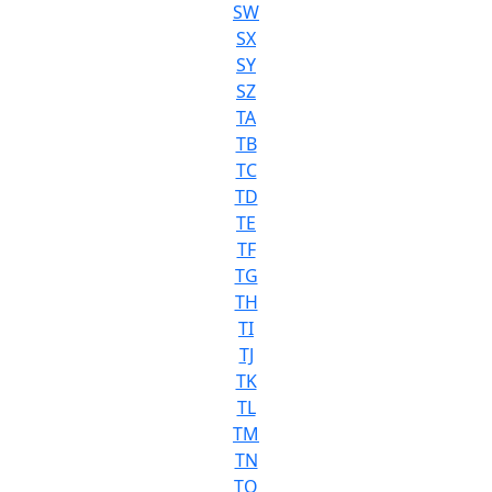
SW
SX
SY
SZ
TA
TB
TC
TD
TE
TF
TG
TH
TI
TJ
TK
TL
TM
TN
TO