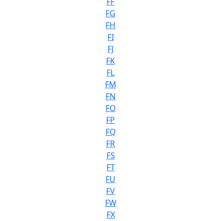
FF
FG
FH
FI
FJ
FK
FL
FM
FN
FO
FP
FQ
FR
FS
FT
FU
FV
FW
FX