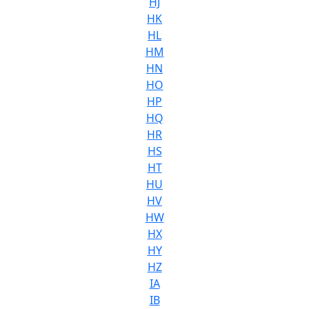
HJ
HK
HL
HM
HN
HO
HP
HQ
HR
HS
HT
HU
HV
HW
HX
HY
HZ
IA
IB