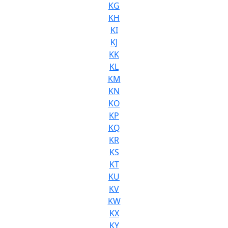
KG
KH
KI
KJ
KK
KL
KM
KN
KO
KP
KQ
KR
KS
KT
KU
KV
KW
KX
KY