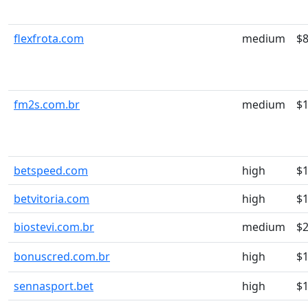
flexfrota.com
medium
$8
fm2s.com.br
medium
$
betspeed.com
high
$
betvitoria.com
high
$
biostevi.com.br
medium
$
bonuscred.com.br
high
$
sennasport.bet
high
$