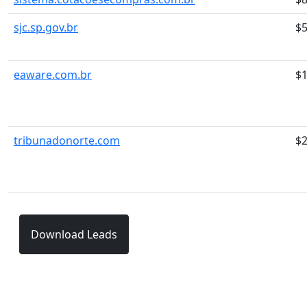
sjc.sp.gov.br
$5
eaware.com.br
$
tribunadonorte.com
$
Download Leads