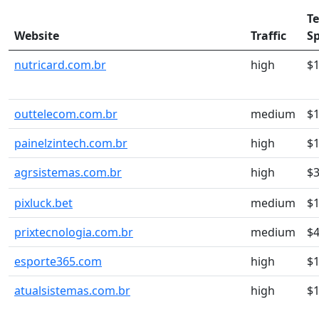
T
Website
Traffic
S
nutricard.com.br
high
$
outtelecom.com.br
medium
$1
painelzintech.com.br
high
$
agrsistemas.com.br
high
$3
pixluck.bet
medium
$
prixtecnologia.com.br
medium
$4
esporte365.com
high
$
atualsistemas.com.br
high
$