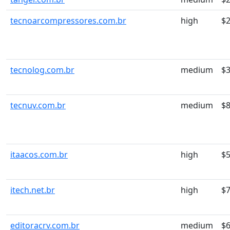
tecnoarcompressores.com.br
high
$
tecnolog.com.br
medium
$3
tecnuv.com.br
medium
$8
itaacos.com.br
high
$5
itech.net.br
high
$7
editoracrv.com.br
medium
$6