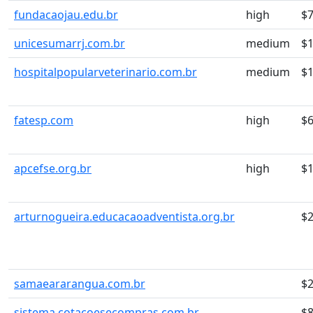
fundacaojau.edu.br
high
$7
unicesumarrj.com.br
medium
$
hospitalpopularveterinario.com.br
medium
$
fatesp.com
high
$6
apcefse.org.br
high
$
arturnogueira.educacaoadventista.org.br
$
samaeararangua.com.br
$2
sistema.cotacoesecompras.com.br
$8