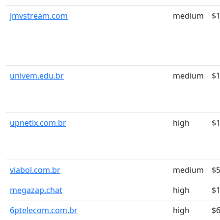
jmvstream.com
medium
$
univem.edu.br
medium
$
upnetix.com.br
high
$
viabol.com.br
medium
$5
megazap.chat
high
$
6ptelecom.com.br
high
$6