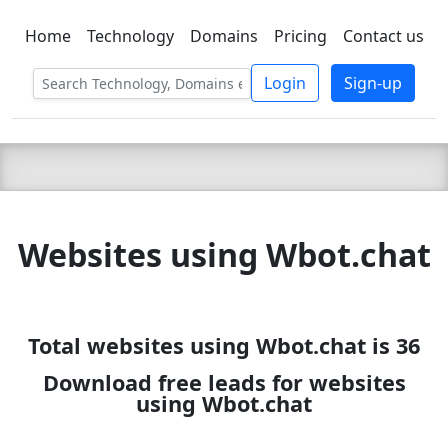
Home
Technology
Domains
Pricing
Contact us
C LIEN
T
SBEE
Login
Sign-up
Websites using Wbot.chat
Total websites using Wbot.chat is 36
Download free leads for websites
using Wbot.chat