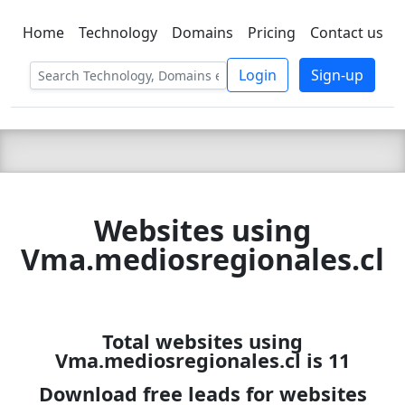
Home
Technology
Domains
Pricing
Contact us
C LIEN
T
SBEE
Login
Sign-up
Websites using
Vma.mediosregionales.cl
Total websites using
Vma.mediosregionales.cl is 11
Download free leads for websites