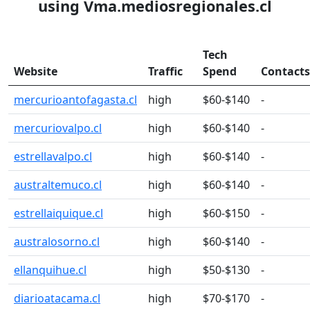
using Vma.mediosregionales.cl
Tech
Website
Traffic
Spend
Contacts
mercurioantofagasta.cl
high
$60-$140
-
mercuriovalpo.cl
high
$60-$140
-
estrellavalpo.cl
high
$60-$140
-
australtemuco.cl
high
$60-$140
-
estrellaiquique.cl
high
$60-$150
-
australosorno.cl
high
$60-$140
-
ellanquihue.cl
high
$50-$130
-
diarioatacama.cl
high
$70-$170
-