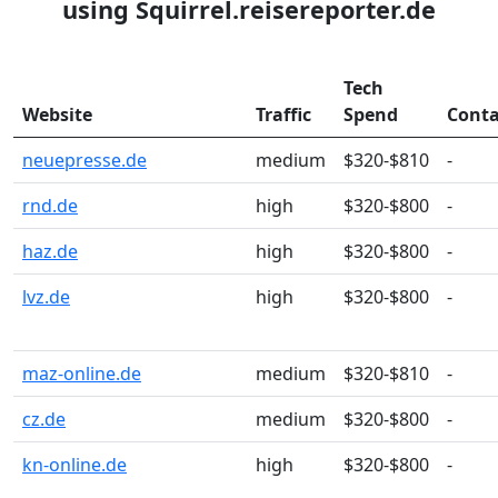
using Squirrel.reisereporter.de
Tech
Website
Traffic
Spend
Conta
neuepresse.de
medium
$320-$810
-
rnd.de
high
$320-$800
-
haz.de
high
$320-$800
-
lvz.de
high
$320-$800
-
maz-online.de
medium
$320-$810
-
cz.de
medium
$320-$800
-
kn-online.de
high
$320-$800
-