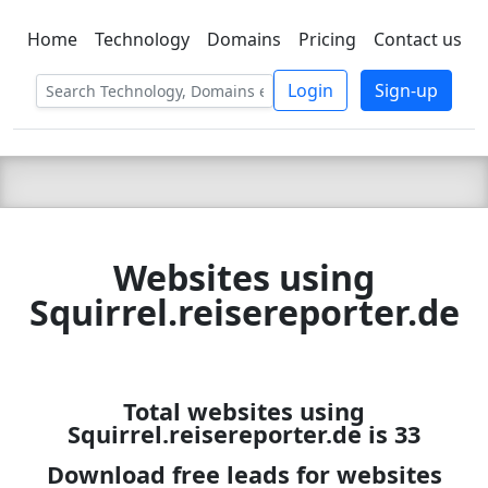
Home
Technology
Domains
Pricing
Contact us
C LIEN
T
SBEE
Login
Sign-up
Websites using
Squirrel.reisereporter.de
Total websites using
Squirrel.reisereporter.de is 33
Download free leads for websites