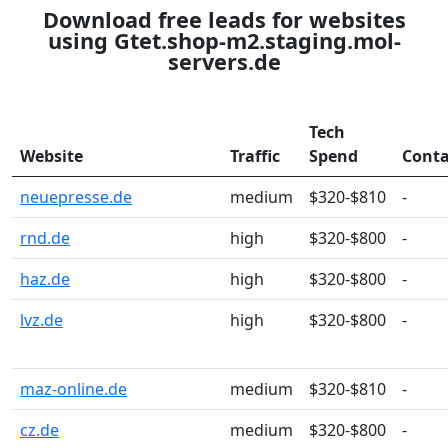
Download free leads for websites
using Gtet.shop-m2.staging.mol-
servers.de
Tech
Website
Traffic
Spend
Conta
neuepresse.de
medium
$320-$810
-
rnd.de
high
$320-$800
-
haz.de
high
$320-$800
-
lvz.de
high
$320-$800
-
maz-online.de
medium
$320-$810
-
cz.de
medium
$320-$800
-