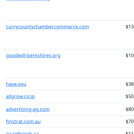
currycountychambercommerce.com
$13
goodwill-berkshires.org
$10
have.you
$38
allgrow.co.jp
$50
advertising-ag.com
$80
finstrat.com.au
$70
israelbonds.ca
$11