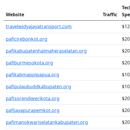
Tec
Website
Traffic
Sp
travelwidyajayatransport.com
$12
paficirebonkot.org
$20
pafikabupatenhalmaheraselatan.org
$20
pafiburmesokota.org
$20
pafikabmappipapua.org
$10
pafipulaubuddkabupaten.org
$10
pafisorendiwerikota.org
$20
pafijayapurapemkot.org
$20
pafimanokwariselatankabupaten.org
$20