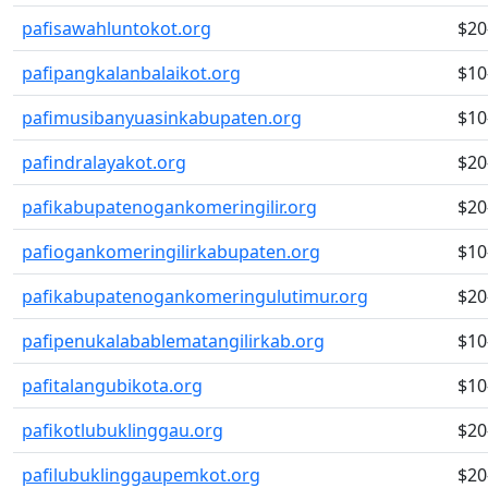
pafisawahluntokot.org
$20
pafipangkalanbalaikot.org
$10
pafimusibanyuasinkabupaten.org
$10
pafindralayakot.org
$20
pafikabupatenogankomeringilir.org
$20
pafiogankomeringilirkabupaten.org
$10
pafikabupatenogankomeringulutimur.org
$20
pafipenukalabablematangilirkab.org
$10
pafitalangubikota.org
$10
pafikotlubuklinggau.org
$20
pafilubuklinggaupemkot.org
$20