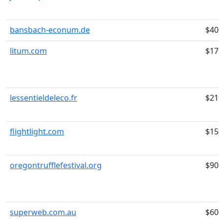
bansbach-econum.de
$40
litum.com
$17
lessentieldeleco.fr
$21
flightlight.com
$15
oregontrufflefestival.org
$90
superweb.com.au
$60