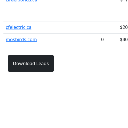
cfelectric.ca
$20
mosbirds.com
0
$40
Download Leads