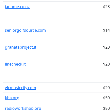
janome.co.nz
$23
seniorgolfsource.com
$14
granataproject.it
$20
linecheck.it
$20
vlcmusiccity.com
$20
kba.org
$50
radioworkshop.org
$80