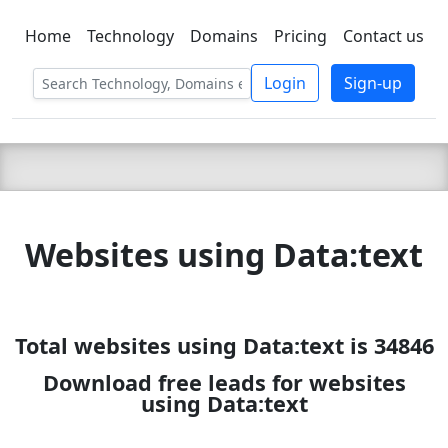
Home
Technology
Domains
Pricing
Contact us
C LIEN
T
SBEE
Login
Sign-up
Websites using Data:text
Total websites using Data:text is 34846
Download free leads for websites
using Data:text