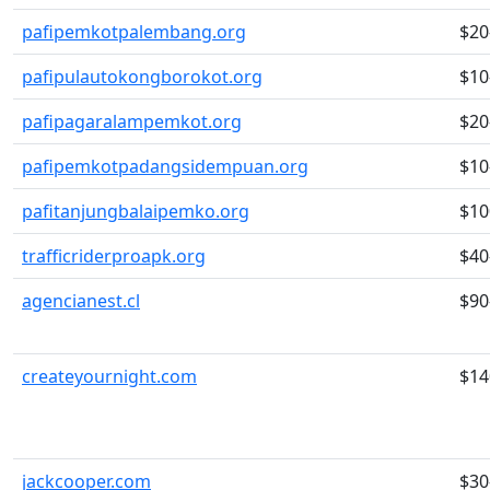
pafipemkotpalembang.org
$20
pafipulautokongborokot.org
$10
pafipagaralampemkot.org
$20
pafipemkotpadangsidempuan.org
$10
pafitanjungbalaipemko.org
$10
trafficriderproapk.org
$40
agencianest.cl
$90
createyournight.com
$14
jackcooper.com
$30