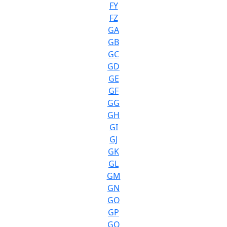
FY
FZ
GA
GB
GC
GD
GE
GF
GG
GH
GI
GJ
GK
GL
GM
GN
GO
GP
GQ