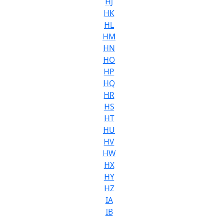
HJ
HK
HL
HM
HN
HO
HP
HQ
HR
HS
HT
HU
HV
HW
HX
HY
HZ
IA
IB