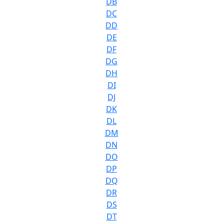
DB
DC
DD
DE
DF
DG
DH
DI
DJ
DK
DL
DM
DN
DO
DP
DQ
DR
DS
DT