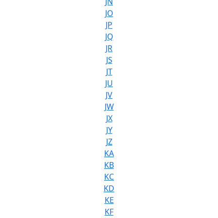
JN
JO
JP
JQ
JR
JS
JT
JU
JV
JW
JX
JY
JZ
KA
KB
KC
KD
KE
KF