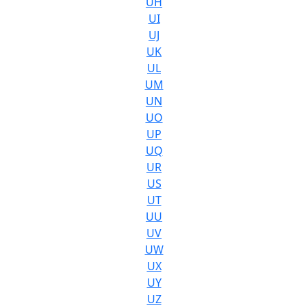
UH
UI
UJ
UK
UL
UM
UN
UO
UP
UQ
UR
US
UT
UU
UV
UW
UX
UY
UZ