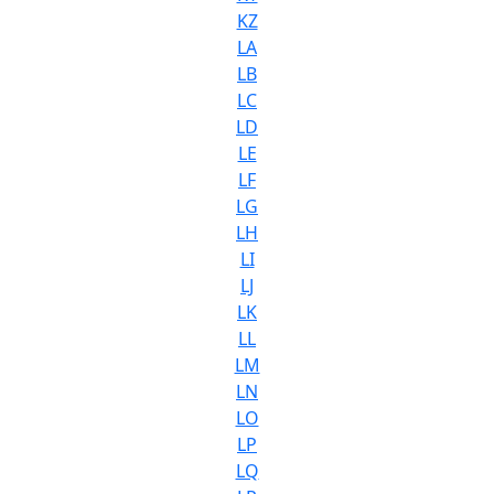
KZ
LA
LB
LC
LD
LE
LF
LG
LH
LI
LJ
LK
LL
LM
LN
LO
LP
LQ