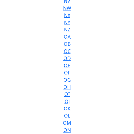
NV
NW
NX
NY
NZ
OA
OB
OC
OD
OE
OF
OG
OH
OI
OJ
OK
OL
OM
ON