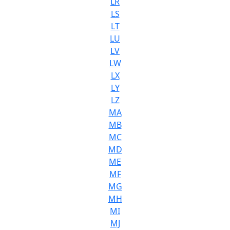
LR
LS
LT
LU
LV
LW
LX
LY
LZ
MA
MB
MC
MD
ME
MF
MG
MH
MI
MJ