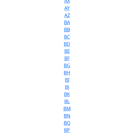
AX
AY
AZ
BA
BB
BC
BD
BE
BF
BG
BH
BI
BJ
BK
BL
BM
BN
BO
BP