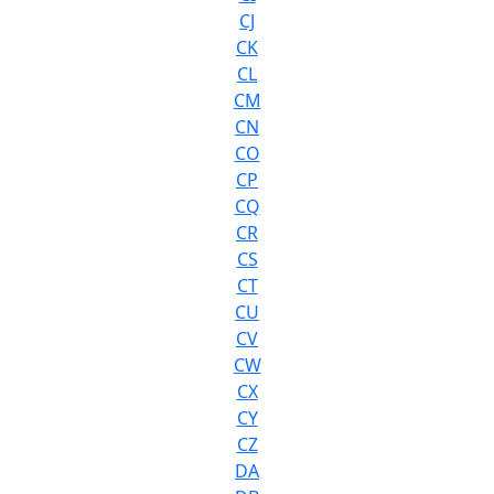
CJ
CK
CL
CM
CN
CO
CP
CQ
CR
CS
CT
CU
CV
CW
CX
CY
CZ
DA