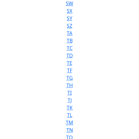
SW
SX
SY
SZ
TA
TB
TC
TD
TE
TF
TG
TH
TI
TJ
TK
TL
TM
TN
TO