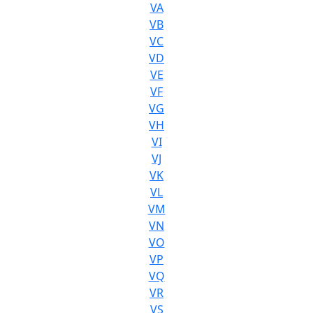
VA
VB
VC
VD
VE
VF
VG
VH
VI
VJ
VK
VL
VM
VN
VO
VP
VQ
VR
VS