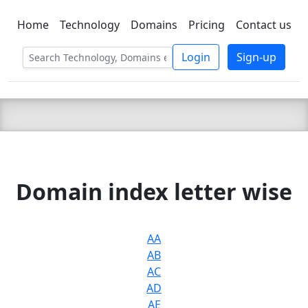
Home
Technology
Domains
Pricing
Contact us
C LIEN
T
SBEE
Login
Sign-up
Domain index letter wise
AA
AB
AC
AD
AE