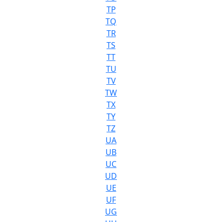
TP
TQ
TR
TS
TT
TU
TV
TW
TX
TY
TZ
UA
UB
UC
UD
UE
UF
UG