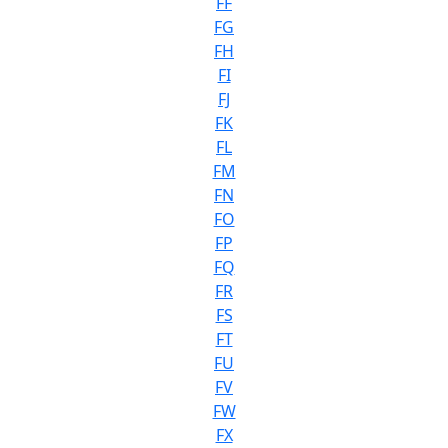
FF
FG
FH
FI
FJ
FK
FL
FM
FN
FO
FP
FQ
FR
FS
FT
FU
FV
FW
FX