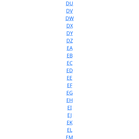
DU
DV
DW
DX
DY
DZ
EA
EB
EC
ED
EE
EF
EG
EH
EI
EJ
EK
EL
EM