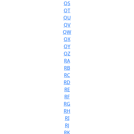
QS
QT
QU
QV
QW
QX
QY
QZ
RA
RB
RC
RD
RE
RF
RG
RH
RI
RJ
RK