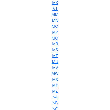
MK
ML
MM
MN
MO
MP
MQ
MR
MS
MT
MU
MV
MW
MX
MY
MZ
NA
NB
NC