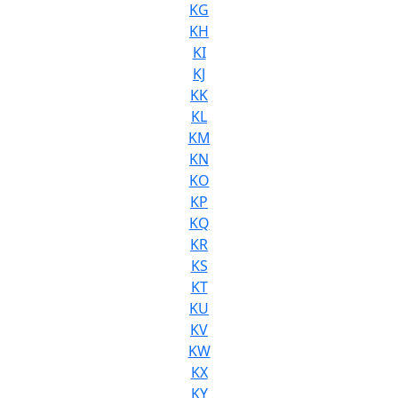
KG
KH
KI
KJ
KK
KL
KM
KN
KO
KP
KQ
KR
KS
KT
KU
KV
KW
KX
KY