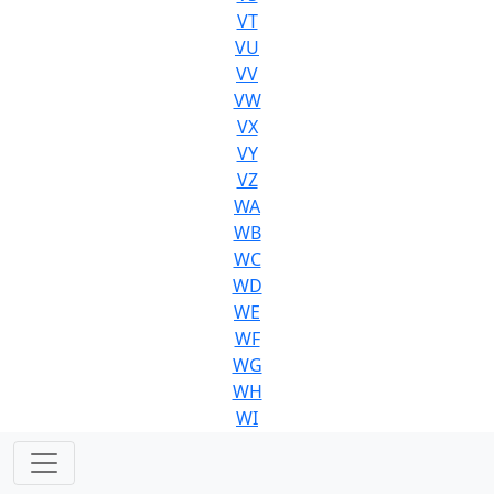
VT
VU
VV
VW
VX
VY
VZ
WA
WB
WC
WD
WE
WF
WG
WH
WI
WJ
WK