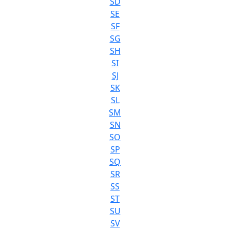
SD
SE
SF
SG
SH
SI
SJ
SK
SL
SM
SN
SO
SP
SQ
SR
SS
ST
SU
SV