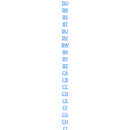
BQ
BR
BS
BT
BU
BV
BW
BX
BY
BZ
CA
CB
CC
CD
CE
CF
CG
CH
CI