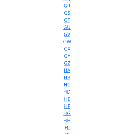
GR
GS
GT
GU
GV
GW
GX
GY
GZ
HA
HB
HC
HD
HE
HF
HG
HH
HI