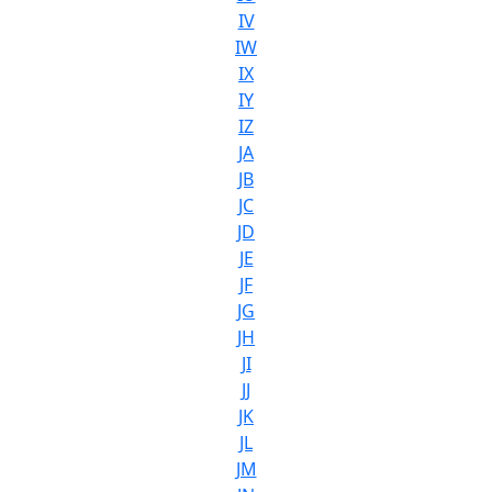
IV
IW
IX
IY
IZ
JA
JB
JC
JD
JE
JF
JG
JH
JI
JJ
JK
JL
JM