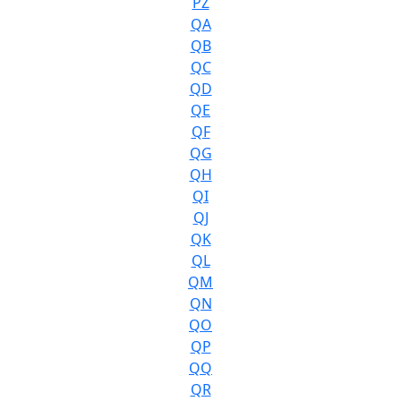
PZ
QA
QB
QC
QD
QE
QF
QG
QH
QI
QJ
QK
QL
QM
QN
QO
QP
QQ
QR