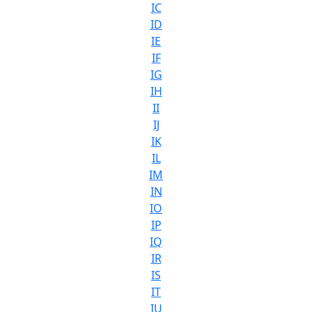
IC
ID
IE
IF
IG
IH
II
IJ
IK
IL
IM
IN
IO
IP
IQ
IR
IS
IT
IU