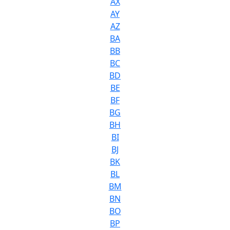
AX
AY
AZ
BA
BB
BC
BD
BE
BF
BG
BH
BI
BJ
BK
BL
BM
BN
BO
BP