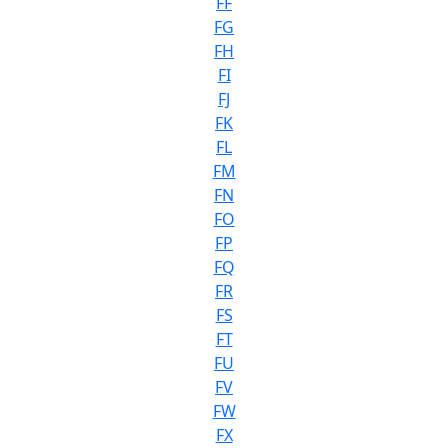
FF
FG
FH
FI
FJ
FK
FL
FM
FN
FO
FP
FQ
FR
FS
FT
FU
FV
FW
FX