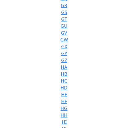
GR
GS
GT
GU
GV
GW
GX
GY
GZ
HA
HB
HC
HD
HE
HF
HG
HH
HI