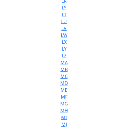
LR
LS
LT
LU
LV
LW
LX
LY
LZ
MA
MB
MC
MD
ME
MF
MG
MH
MI
MJ