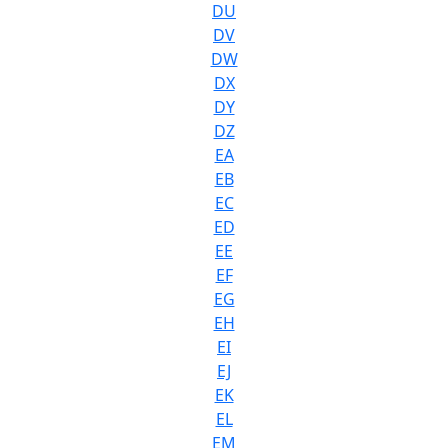
DU
DV
DW
DX
DY
DZ
EA
EB
EC
ED
EE
EF
EG
EH
EI
EJ
EK
EL
EM