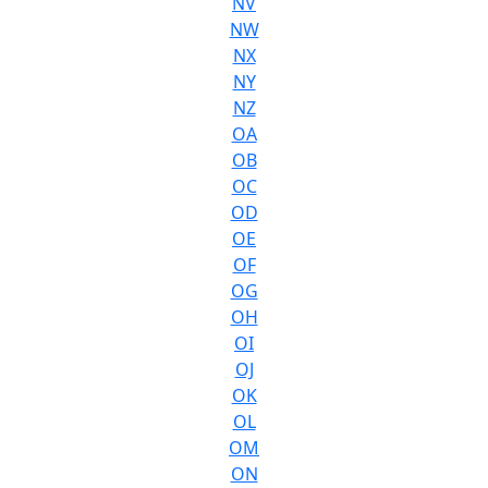
NV
NW
NX
NY
NZ
OA
OB
OC
OD
OE
OF
OG
OH
OI
OJ
OK
OL
OM
ON