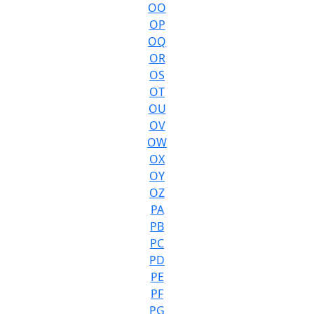
OO
OP
OQ
OR
OS
OT
OU
OV
OW
OX
OY
OZ
PA
PB
PC
PD
PE
PF
PG