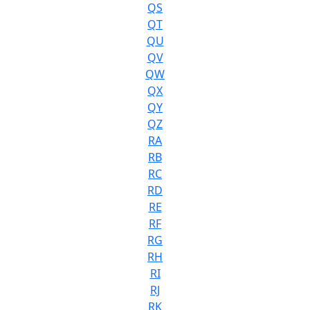
QS
QT
QU
QV
QW
QX
QY
QZ
RA
RB
RC
RD
RE
RF
RG
RH
RI
RJ
RK