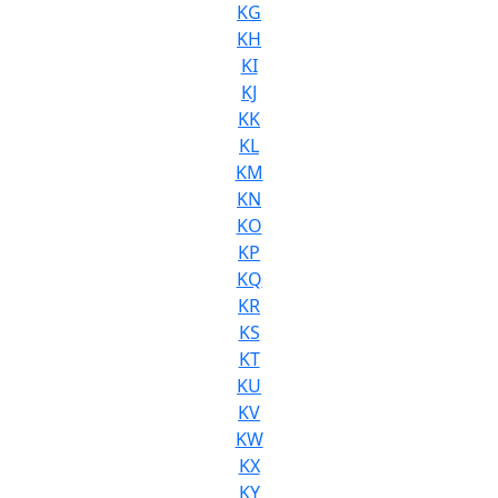
KG
KH
KI
KJ
KK
KL
KM
KN
KO
KP
KQ
KR
KS
KT
KU
KV
KW
KX
KY