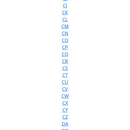
CJ
CK
CL
CM
CN
CO
CP
CQ
CR
CS
CT
CU
CV
CW
CX
CY
CZ
DA