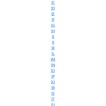
IC
ID
IE
IF
IG
IH
II
IJ
IK
IL
IM
IN
IO
IP
IQ
IR
IS
IT
IU