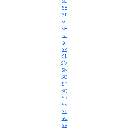
SD
SE
SF
SG
SH
SI
SJ
SK
SL
SM
SN
SO
SP
SQ
SR
SS
ST
SU
SV