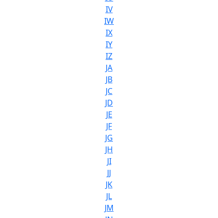
IV
IW
IX
IY
IZ
JA
JB
JC
JD
JE
JF
JG
JH
JI
JJ
JK
JL
JM