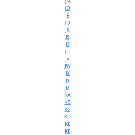
JN
JO
JP
JQ
JR
JS
JT
JU
JV
JW
JX
JY
JZ
KA
KB
KC
KD
KE
KF