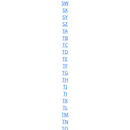
SW
SX
SY
SZ
TA
TB
TC
TD
TE
TF
TG
TH
TI
TJ
TK
TL
TM
TN
TO