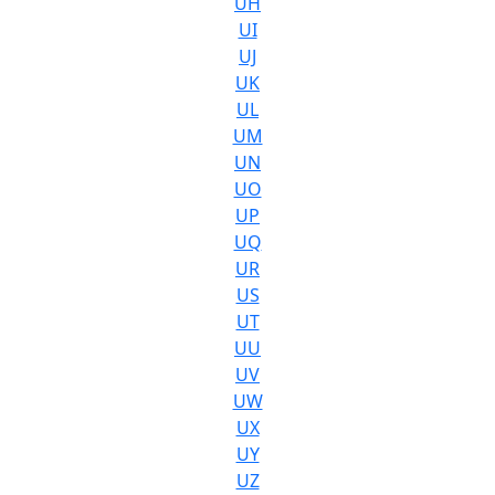
UH
UI
UJ
UK
UL
UM
UN
UO
UP
UQ
UR
US
UT
UU
UV
UW
UX
UY
UZ