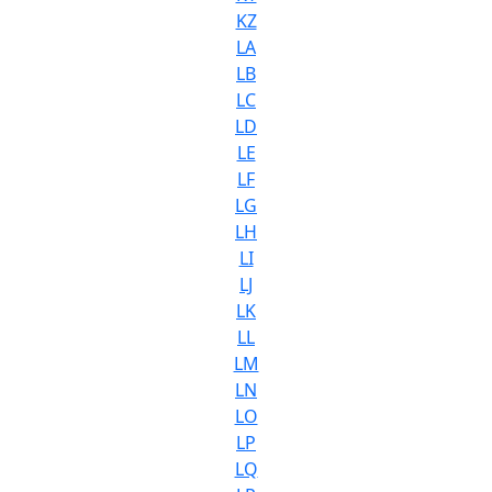
KZ
LA
LB
LC
LD
LE
LF
LG
LH
LI
LJ
LK
LL
LM
LN
LO
LP
LQ