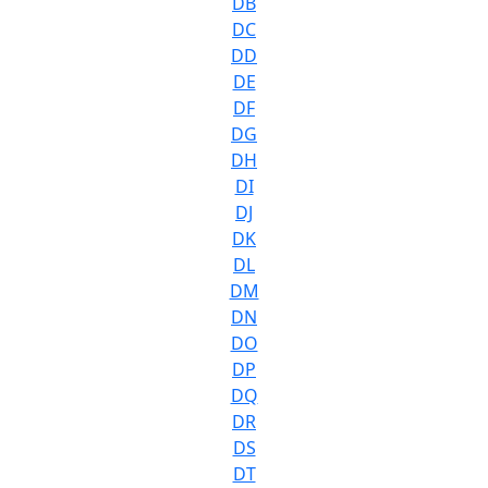
DB
DC
DD
DE
DF
DG
DH
DI
DJ
DK
DL
DM
DN
DO
DP
DQ
DR
DS
DT