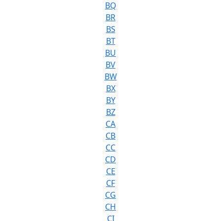
BQ
BR
BS
BT
BU
BV
BW
BX
BY
BZ
CA
CB
CC
CD
CE
CF
CG
CH
CI