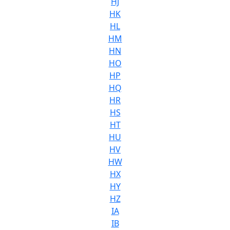
HJ
HK
HL
HM
HN
HO
HP
HQ
HR
HS
HT
HU
HV
HW
HX
HY
HZ
IA
IB