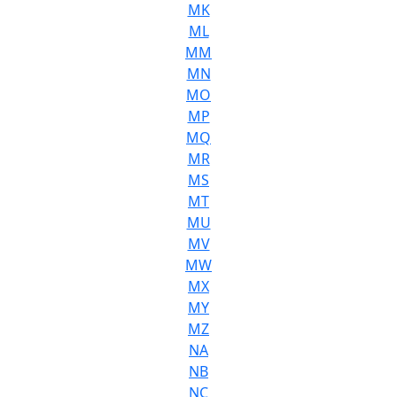
MK
ML
MM
MN
MO
MP
MQ
MR
MS
MT
MU
MV
MW
MX
MY
MZ
NA
NB
NC