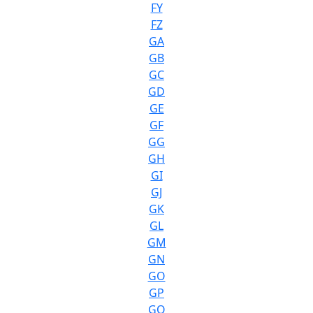
FY
FZ
GA
GB
GC
GD
GE
GF
GG
GH
GI
GJ
GK
GL
GM
GN
GO
GP
GQ