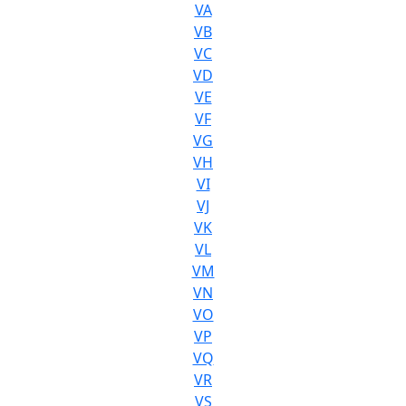
VA
VB
VC
VD
VE
VF
VG
VH
VI
VJ
VK
VL
VM
VN
VO
VP
VQ
VR
VS