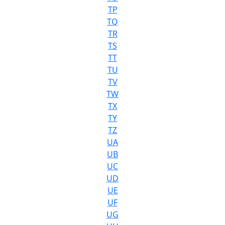
TP
TQ
TR
TS
TT
TU
TV
TW
TX
TY
TZ
UA
UB
UC
UD
UE
UF
UG