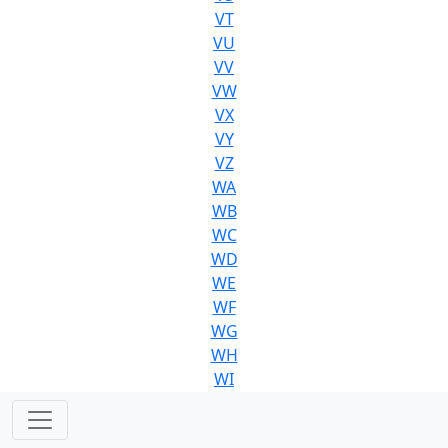
VT
VU
VV
VW
VX
VY
VZ
WA
WB
WC
WD
WE
WF
WG
WH
WI
WJ
WK