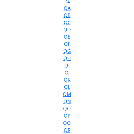
PZ
QA
QB
QC
QD
QE
QF
QG
QH
QI
QJ
QK
QL
QM
QN
QO
QP
QQ
QR