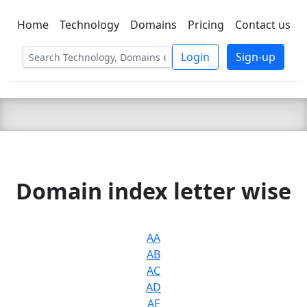
Home
Technology
Domains
Pricing
Contact us
C LIEN
T
SBEE
Login
Sign-up
Domain index letter wise
AA
AB
AC
AD
AE